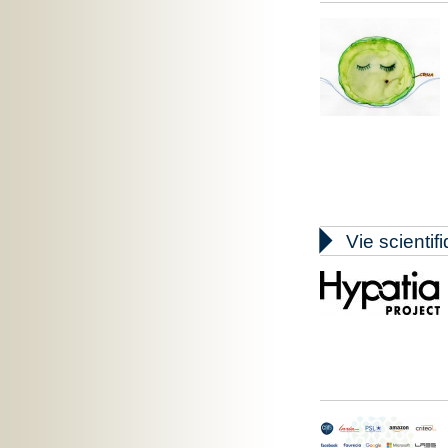

Vie scientif