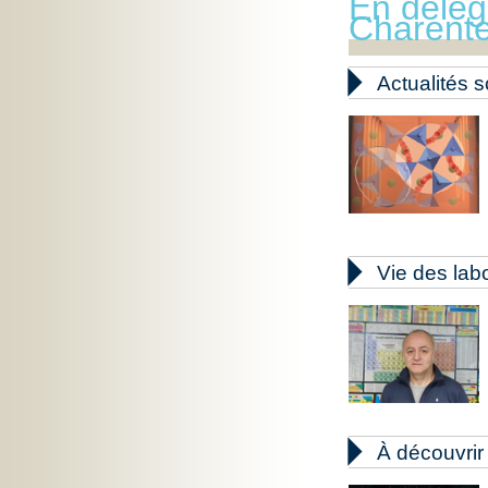
En délég
Charent

Actualités s

Vie des lab

À découvrir