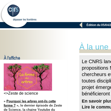

Édition du 05/04/
À la une
À l'affiche
Le CNRS lanc
propositions
chercheurs e
toutes discip
projet émerge
bénéficieront
<>Zeste de science
En savoir plu
«
Pourquoi les arbres ont-ils cette
forme ?
», le dernier épisode de Zeste
Lire le comm
de Science, la chaine Youtube du