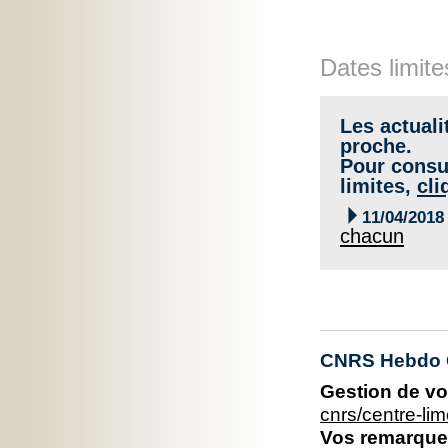
Dates limite
Les actuali
proche.
Pour consul
limites,
cli

11/04/2018
chacun
CNRS Hebdo C
Gestion de vo
cnrs/centre-l
Vos remarques