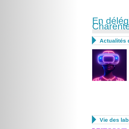
En délég
Charent

Actualités 

Vie des lab