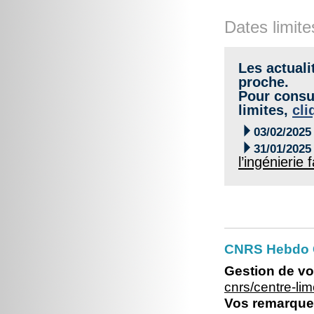
Dates limite
Les actuali
proche.
Pour consul
limites,
cli

03/02/2025

31/01/2025
l’ingénierie
CNRS Hebdo C
Gestion de vo
cnrs/centre-l
Vos remarques