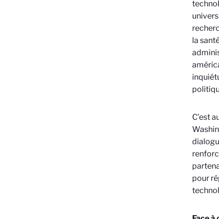
technol
univers
recherc
la sant
adminis
américa
inquiét
politiqu
C’est a
Washin
dialogu
renforc
partena
pour ré
technol
Face à