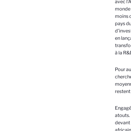
avec l’
monde »
moins d
pays du
d’inves
en lanç
transfo
à la R&
Pour au
cherche
moyenne
restent
Engagé 
atouts.
devant 
africai