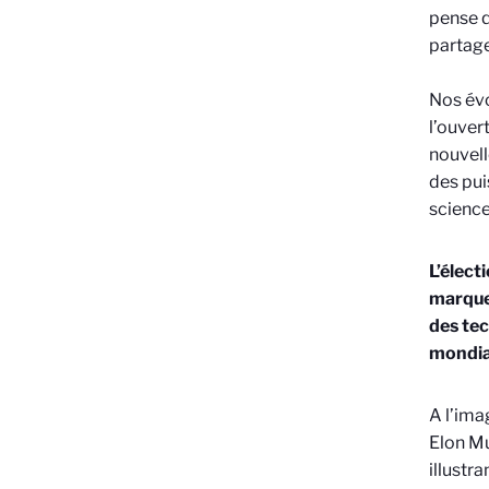
pense q
partage
Nos évo
l’ouver
nouvell
des pui
science
L’élect
marquen
des tec
mondia
A l’ima
Elon Mu
illustr