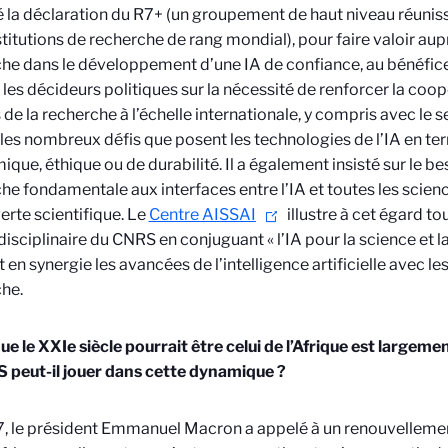
 la déclaration du R7+ (un groupement de haut niveau réuniss
stitutions de recherche de rang mondial), pour faire valoir au
he dans le développement d’une IA de confiance, au bénéfice 
é les décideurs politiques sur la nécessité de renforcer la coop
 de la recherche à l’échelle internationale, y compris avec le s
 les nombreux défis que posent les technologies de l’IA en ter
que, éthique ou de durabilité. Il a également insisté sur le b
he fondamentale aux interfaces entre l’IA et toutes les scienc
rte scientifique. Le
Centre AISSAI
illustre à cet égard tou
rdisciplinaire du CNRS en conjuguant « l’IA pour la science et la
 en synergie les avancées de l’intelligence artificielle avec le
he.
que le XXIe siècle pourrait être celui de l’Afrique est largeme
 peut-il jouer dans cette dynamique ?
, le président Emmanuel Macron a appelé à un renouvellemen