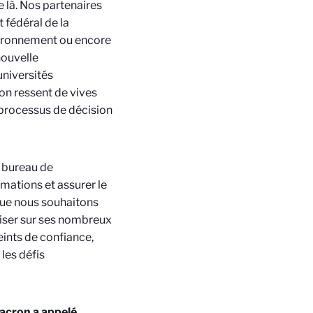
 là. Nos partenaires
 fédéral de la
nvironnement ou encore
nouvelle
niversités
on ressent de vives
s processus de décision
u bureau de
rmations et assurer le
que nous souhaitons
liser sur ses nombreux
eints de confiance,
les défis
acron a appelé