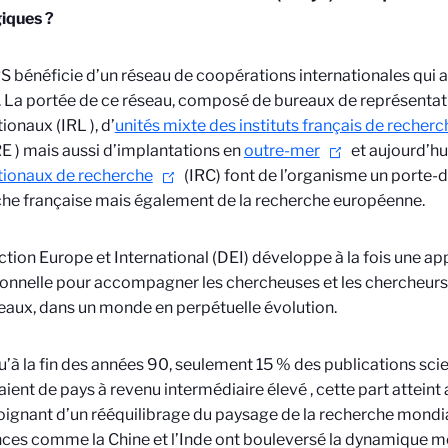
giques ?
 bénéficie d’un réseau de coopérations internationales qui a
La portée de ce réseau, composé de bureaux de représentati
tionaux (IRL
), d’
unités mixte des instituts français de recherc
RE
)
mais aussi d’implantations en
outre-mer
et aujourd’hu
tionaux de recherche
(IRC) font de l’organisme un porte-
he française mais également de la recherche européenne.
ction Europe et International (DEI) développe à la fois une a
onnelle pour accompagner les chercheuses et les chercheurs 
eaux, dans un monde en perpétuelle évolution.
u’à la fin des années 90, seulement 15 % des publications sci
ient de pays à revenu intermédiaire élevé
, cette part attein
ignant d’un rééquilibrage du paysage de la recherche mondi
ces comme la Chine et l’Inde ont bouleversé la dynamique 