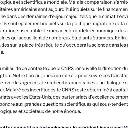
ogique et scientifique mondiale. Mais la comparaison s’arrête
itaires américains sont aujourd’hui inquiets sur le financement
he dans des domaines d’enjeu majeur tels que le climat, l’e
é. Ils sont également inquiets sur la politique migratoire de la 
tration, susceptible de menacer le modèle économique des u
ines qui accueillent de nombreux étudiants étrangers. Enfin, 
udes sur la place très réduite qu’occupera la science dans le
e.
u milieu de ce contexte que le CNRS renouvelle la direction d
gton
. Notre bureau jouera un rôle clé pour suivre ces transfo
e avec les agences de recherche américaines – un dialogue 
er. Malgré ces incertitudes, le CNRS reste déterminé à capita
riats avec les Etats-Unis, des partenariats d’excellence empr
pondre aux grandes questions scientifiques qui sous-tendent 
ogiques et sociétaux de notre époque.
 cette compétition technologique, le président Emmanuel M