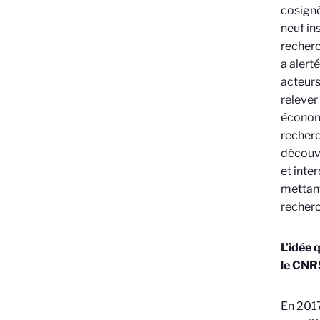
cosigné
neuf in
recherc
a alert
acteurs
relever
économi
recherc
découve
et inte
mettant
recherc
L’idée 
le CNRS
En 2017