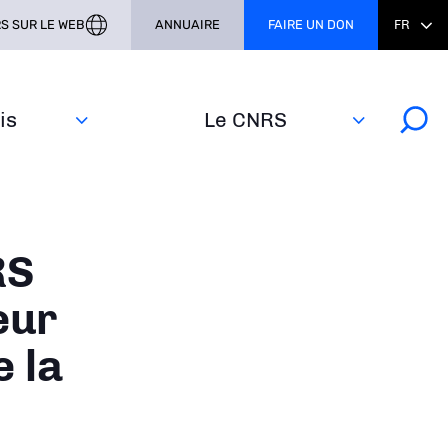
S SUR LE WEB
ANNUAIRE
FAIRE UN DON
FR
s‎
Le CNRS
RS
eur
 la