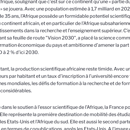
Afrique, soulignant que c’est sur ce continent qu’une « partie
 se jouera. Avec une population estimée à 1,7 milliard en 202
e 35 ans, l’Afrique possède un formidable potentiel scientifiq
 continent africain, et en particulier de l’Afrique subsaharien
tissements dans la recherche et l’enseignement supérieur. C’es
ant sa feuille de route "Vision 2030", a placé la science comm
rmation économique du pays et ambitionne d’amener la part
D à 2 % d’ici 2030.
tant, la production scientifique africaine reste timide. Avec 
urs par habitant et un taux d’inscription à l’université encore
s mondiales, les défis de formation à la recherche et de for
 considérables.
dans le soutien à l’essor scientifique de l’Afrique, la France 
 Elle représente la première destination de mobilité des étudi
les Etats-Unis et l’Afrique du sud. Elle est aussi le second par
n en termes de copublications, après les Etats-Unis. A l’imag