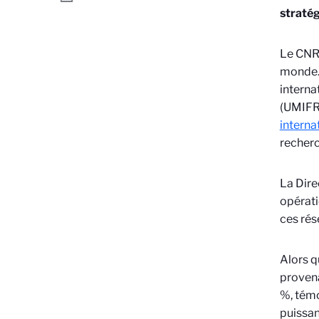
straté
Le CNRS
monde. 
interna
(UMIF
interna
recherc
La Dire
opérati
ces rés
Alors q
provena
%, témo
puissan