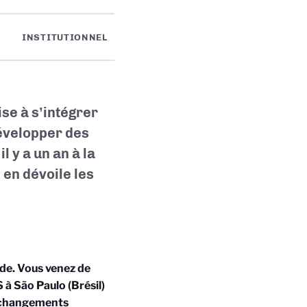
INSTITUTIONNEL
ise à s’intégrer
évelopper des
 y a un an à la
 en dévoile les
de. Vous venez de
à São Paulo (Brésil)
s changements