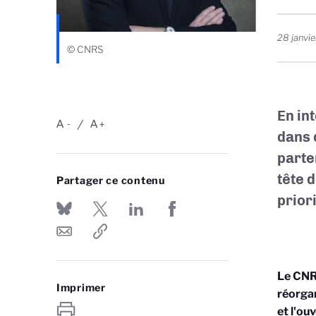
28 janvi
© CNRS
En in
A
A
-
+
dans 
parte
tête 
Partager ce contenu
priori
Le CNRS
Imprimer
réorga
et l'ou