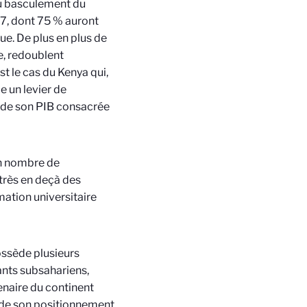
 du basculement du
7, dont 75
% auront
ue. De plus en plus de
ne, redoublent
t le cas du Kenya qui,
e un levier de
 de son PIB consacrée
un nombre de
 très en deçà des
mation universitaire
possède plusieurs
ants subsahariens,
tenaire du continent
e de son positionnement