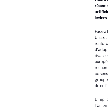
récemme
artific
leviers
Face à 
Unis et
renforc
d’adopt
rivalis
europée
recherc
ce sens
groupe 
de ce f
L’impli
l’Union