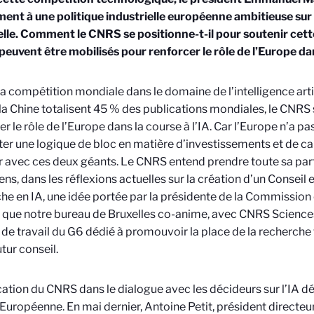
nt à une politique industrielle européenne ambitieuse sur l
ielle. Comment le CNRS se positionne-t-il pour soutenir cet
 peuvent être mobilisés pour renforcer le rôle de l’Europe dan
la compétition mondiale dans le domaine de l’intelligence artifi
 la Chine totalisent 45 % des publications mondiales, le CNRS
er le rôle de l’Europe dans la course à l’IA. Car l’Europe n’a p
er une logique de bloc en matière d’investissements et de ca
er avec ces deux géants. Le CNRS entend prendre toute sa part
ns, dans les réflexions actuelles sur la création d’un Conseil
he en IA, une idée portée par la présidente de la Commission
 que notre bureau de Bruxelles co-anime, avec CNRS Science
de travail du G6 dédié à promouvoir la place de la recherche
utur conseil.
cation du CNRS dans le dialogue avec les décideurs sur l’IA d
 Européenne. En mai dernier, Antoine Petit, président directeu