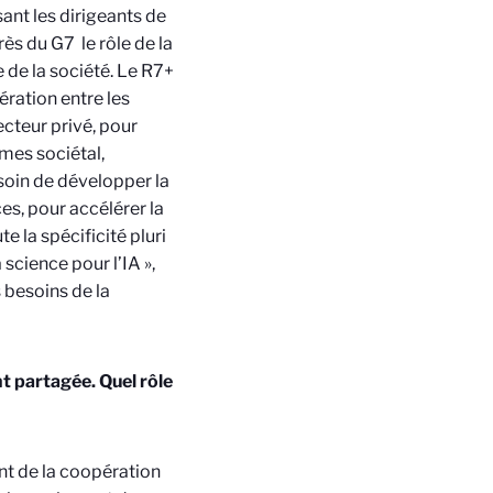
ant les dirigeants de
près du G7
le rôle de la
de la société. Le R7+
ération entre les
ecteur privé, pour
mes sociétal,
esoin de développer la
es, pour accélérer la
te la spécificité pluri
 science pour l’IA »,
s besoins de la
nt partagée. Quel rôle
t de la coopération