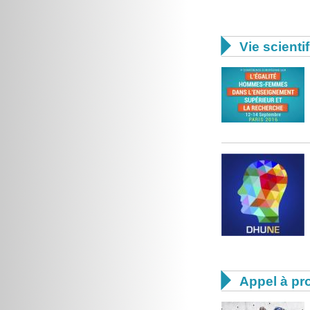

Vie scienti

Appel à pro