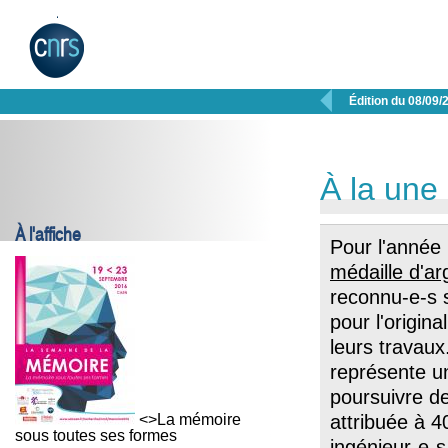

Édition du 08/09/
À la une
À l'affiche
Pour l'année
médaille d'ar
reconnu-e-s s
pour l'origina
leurs travau
représente 
poursuivre d
<>La mémoire
attribuée à 
sous toutes ses formes
ingénieur-e-s