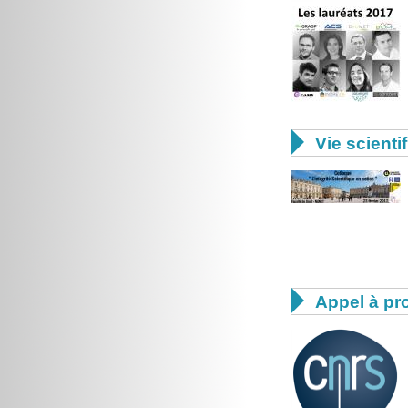

Vie scienti

Appel à pro