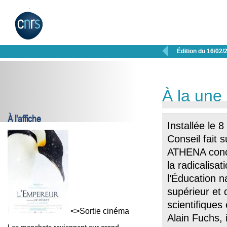

Édition du 16/02/
À la une
À l'affiche
Installée le 8
Conseil fait s
ATHENA conce
la radicalisa
l’Éducation n
supérieur et
scientifiques
<>Sortie cinéma
Alain Fuchs, 