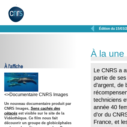

Édition du 15/03/
À la une
À l'affiche
Le CNRS a at
partie de ses
d’argent, de b
récompensent
<>Documentaire CNRS Images
techniciens et
Un nouveau documentaire produit par
année 40 fe
CNRS Images,
Sens cachés des
cétacés
est visible sur le site de la
d’or du CNRS,
Vidéothèque. Ce film nous fait
France, et le
découvrir un groupe de globicéphales