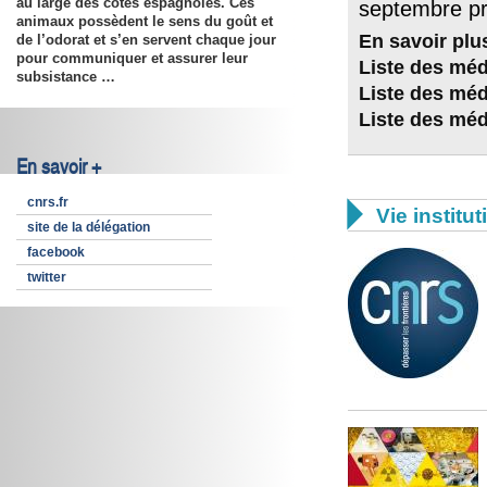
au large des côtes espagnoles. Ces
septembre pr
animaux possèdent le sens du goût et
En savoir plu
de l’odorat et s’en servent chaque jour
pour communiquer et assurer leur
Liste des méd
subsistance …
Liste des méd
Liste des méda
En savoir +
cnrs.fr

Vie institut
site de la délégation
facebook
twitter