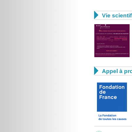

Vie scienti

Appel à pro