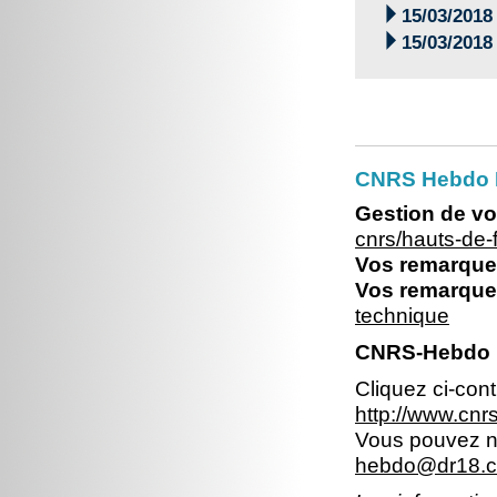

15/03/2018

15/03/2018
CNRS Hebdo 
Gestion de vo
cnrs/hauts-de
Vos remarques
Vos remarques
technique
CNRS-Hebdo N
Cliquez ci-con
http://www.cn
Vous pouvez no
hebdo@dr18.cn