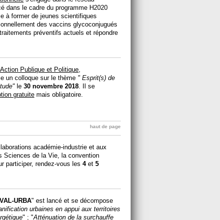
cé dans le cadre du programme H2020
e à former de jeunes scientifiques
tionnellement des vaccins glycoconjugués
 traitements préventifs actuels et répondre
Action Publique et Politique,
e un colloque sur le thème
" Esprit(s) de
itude"
le
30 novembre 2018
. Il se
ption gratuite
mais obligatoire.
haut de page
llaborations académie-industrie et aux
s Sciences de la Vie, la convention
ur participer, rendez-vous les
4
et
5
VAL-URBA
" est lancé et se décompose
anification urbaines en appui aux territoires
ergétique
" ; "
Atténuation de la surchauffe