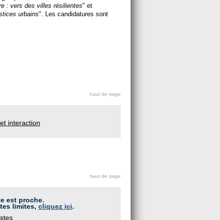
e : vers des villes résilientes
" et
rstices urbains
". Les candidatures sont
haut de page
et interaction
haut de page
te est proche.
tes limites,
cliquez ici
.
stes