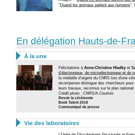
"
Quand les animaux parlent aux humains
",
En délégation Hauts-de-Fr

À la une
Félicitations à
Anne-Christine Hladky
et
S
d’électronique, de microélectronique et de 
la médaille d’argent du CNRS lors d'une cé
récompense distingue des chercheurs pour l’o
leurs travaux, reconnus sur le plan national e
Crédit photo : CNRS/A.Courtois
Revoir la cérémonie
Book Talent 2018
Communiqué de presse

Vie des laboratoires
L'
Unité de Glycobiologie Structurale et Fonc