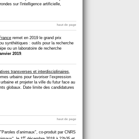
des sur l'intelligence artificielle,
haut de page
 France
remet en 2019 le grand prix
ou synthétiques : outils pour la recherche
ipe ou un laboratoire de recherche
janvier 2019
.
atives transverses et interdisciplinaires
,
èmes urbains pour favoriser l’expression
baine et projeter la ville du futur face au
ts globaux. Date limite des candidatures
haut de page
"Paroles d’animaux", co-produit par CNRS
er
animaux
", le 1
décembre 2018 à 22h35 et