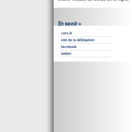
En savoir +
cnrs.fr
site de la délégation
facebook
twitter