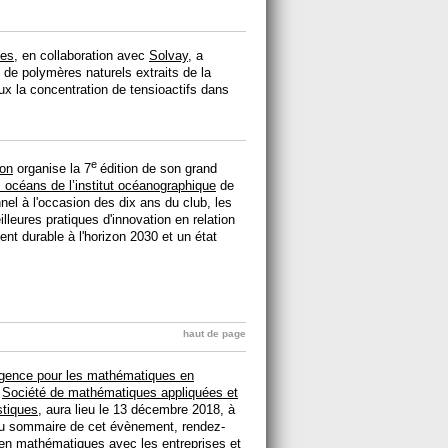
xes
, en collaboration avec
Solvay
, a
 de polymères naturels extraits de la
ux la concentration de tensioactifs dans
e
ion
organise la 7
édition de son grand
océans de l’institut océanographique
de
el à l'occasion des dix ans du club, les
illeures pratiques d'innovation en relation
t durable à l'horizon 2030 et un état
haut de page
gence pour les mathématiques en
a
Société de mathématiques appliquées et
stiques
, aura lieu le 13 décembre 2018, à
. Au sommaire de cet évènement, rendez-
en mathématiques avec les entreprises et