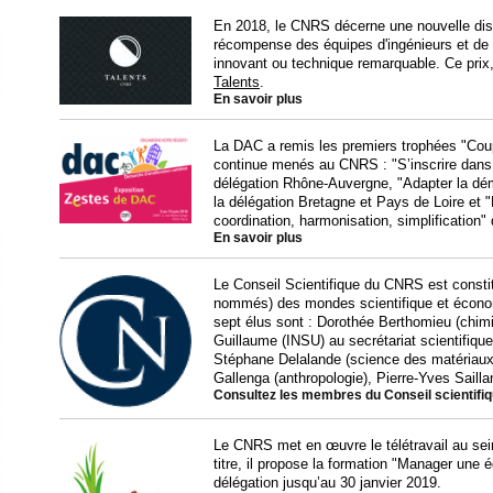
En 2018, le CNRS décerne une nouvelle distin
récompense des équipes d'ingénieurs et de te
innovant ou technique remarquable. Ce prix, 
Talents
.
En savoir plus
La DAC a remis les premiers trophées "Coup 
continue menés au CNRS : "S’inscrire dans
délégation Rhône-Auvergne, "Adapter la dém
la délégation Bretagne et Pays de Loire et "
coordination, harmonisation, simplification"
En savoir plus
Le Conseil Scientifique du CNRS est const
nommés) des mondes scientifique et écono
sept élus sont : Dorothée Berthomieu (chim
Guillaume (INSU) au secrétariat scientifique
Stéphane Delalande (science des matériaux),
Gallenga (anthropologie), Pierre-Yves Sailla
Consultez les membres du Conseil scientifi
Le CNRS met en œuvre le télétravail au sei
titre, il propose la formation "Manager une 
délégation jusqu’au 30 janvier 2019.