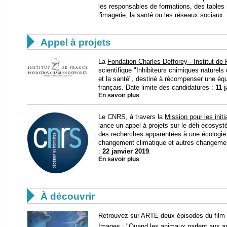
les responsables de formations, des tables ron
l'imagerie, la santé ou les réseaux sociaux.

Appel à projets
La
Fondation Charles Defforey - Institut de
scientifique "Inhibiteurs chimiques naturels 
et la santé", destiné à récompenser une équ
français. Date limite des candidatures :
11 
En savoir plus
Le CNRS, à travers la
Mission pour les initi
lance un appel à projets sur le défi écosyst
des recherches apparentées à une écologie ur
changement climatique et autres changemen
:
22 janvier 2019
.
En savoir plus

À découvrir
Retrouvez sur ARTE deux épisodes du film 
Images : "
Quand les animaux parlent aux 