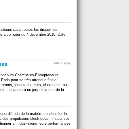
cheurs dans toutes les disciplines
te
à compter du 4 décembre 2018. Date
ises
haut de page
 concours Chercheurs-Entrepreneurs
Paris pour sa très attendue finale
ctorants, jeunes docteurs, chercheurs ou
jets innovants à un jury d’experts de la
oupe d'étude de la matière condensée, la
 des propulseurs électriques miniaturisés
itionner afin d'améliorer leurs performances