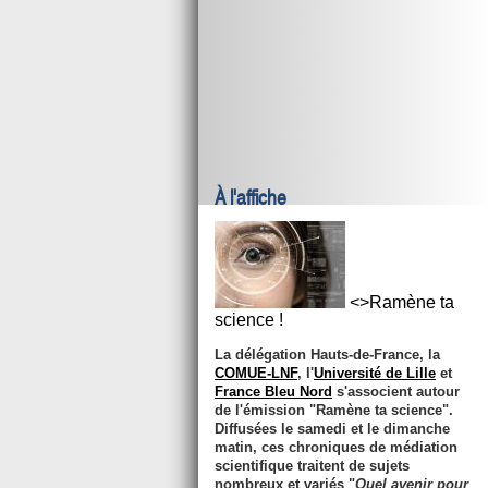
À l'affiche
<>Ramène ta
science !
La délégation Hauts-de-France, la
COMUE-LNF
, l'
Université de Lille
et
France Bleu Nord
s'associent autour
de l'émission "
Ramène ta science
".
Diffusées le samedi et le dimanche
matin, ces chroniques de médiation
scientifique traitent de sujets
nombreux et variés "
Quel avenir pour