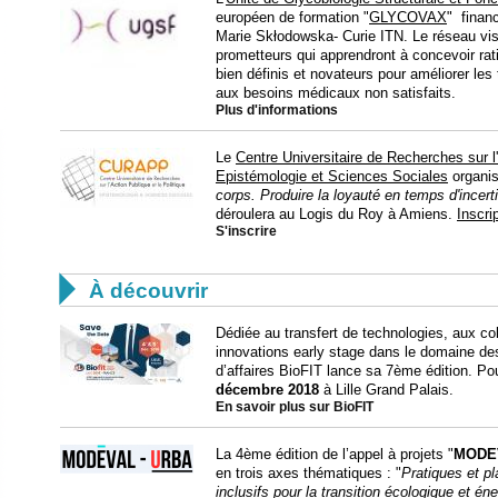
européen de formation "
GLYCOVAX
" finan
Marie Skłodowska- Curie ITN. Le réseau vis
prometteurs qui apprendront à concevoir ra
bien définis et novateurs pour améliorer les
aux besoins médicaux non satisfaits.
Plus d'informations
Le
Centre Universitaire de Recherches sur l'
Epistémologie et Sciences Sociales
organis
corps. Produire la loyauté en temps d'incert
déroulera au Logis du Roy à Amiens.
Inscri
S'inscrire

À découvrir
Dédiée au transfert de technologies, aux co
innovations early stage dans le domaine de
d’affaires BioFIT lance sa 7ème édition. Po
décembre 2018
à Lille Grand Palais.
En savoir plus sur BioFIT
La 4ème édition de l’appel à projets "
MODE
en trois axes thématiques : "
Pratiques et pl
inclusifs pour la transition écologique et én