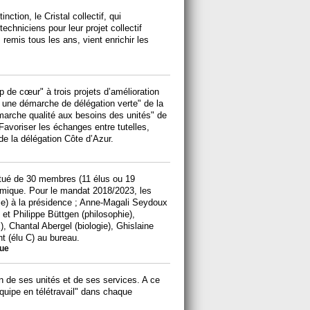
ction, le Cristal collectif, qui
chniciens pour leur projet collectif
remis tous les ans, vient enrichir les
de cœur" à trois projets d’amélioration
 une démarche de délégation verte" de la
arche qualité aux besoins des unités" de
Favoriser les échanges entre tutelles,
 de la délégation Côte d’Azur.
itué de 30 membres (11 élus ou 19
mique. Pour le mandat 2018/2023, les
ie) à la présidence ; Anne-Magali Seydoux
 et Philippe Büttgen (philosophie),
 Chantal Abergel (biologie), Ghislaine
nt (élu C) au bureau.
que
n de ses unités et de ses services. A ce
équipe en télétravail" dans chaque