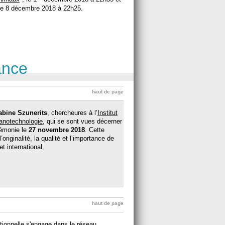
 le 8 décembre 2018 à 22h25.
ance
haut de page
abine Szunerits
, chercheures à l’
Institut
nanotechnologie
, qui se sont vues décerner
rémonie le
27 novembre 2018
. Cette
riginalité, la qualité et l’importance de
t international.
haut de page
tionnelle
s'engage dans le réseau