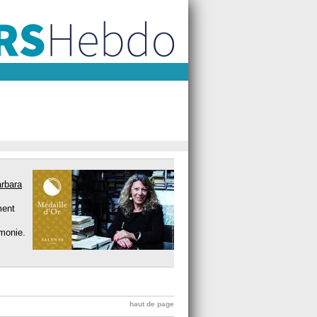
rbara
ment
monie.
haut de page