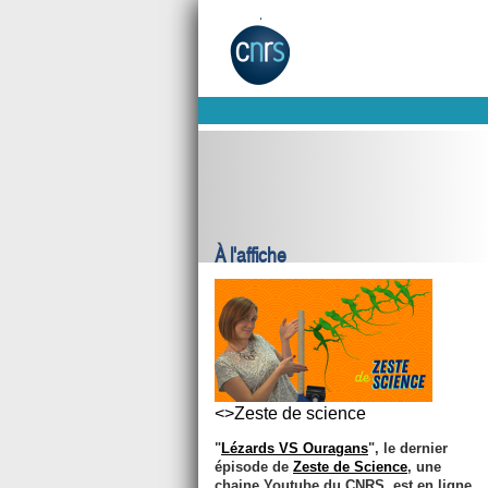
À l'affiche
<>Zeste de science
"
Lézards VS Ouragans
", le dernier
épisode de
Zeste de Science
, une
chaine Youtube du CNRS, est en ligne.