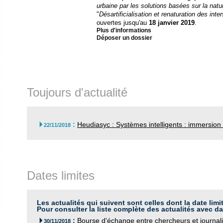
urbaine par les solutions basées sur la natur
"
Désartificialisation et renaturation des inte
ouvertes jusqu'au
18 janvier 2019
.
Plus d'informations
Déposer un dossier
Toujours d'actualité
:
Heudiasyc : Systèmes intelligents : immersion 

22/11/2018
Dates limites
Les actualités qui suivent sont celles dont la date limi
Pour consulter la liste complète des actualités avec da
:
Bourse d'échange entre chercheurs et journali

30/11/2018