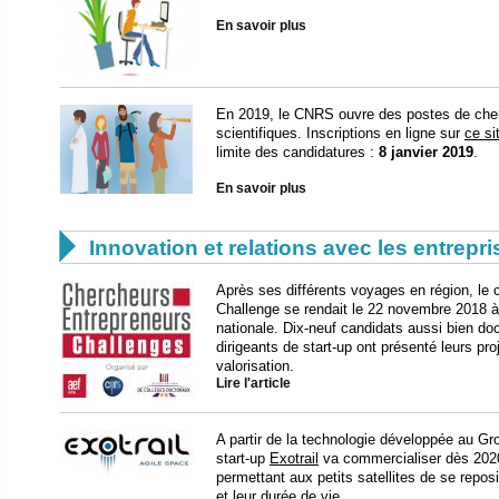
En savoir plus
En 2019, le CNRS ouvre des postes de cher
scientifiques. Inscriptions en ligne sur
ce si
limite des candidatures :
8 janvier 2019
.
En savoir plus

Innovation et relations avec les entrepr
Après ses différents voyages en région, le
Challenge se rendait le 22 novembre 2018 à 
nationale. Dix-neuf candidats aussi bien do
dirigeants de start-up ont présenté leurs pro
valorisation.
Lire l'article
A partir de la technologie développée au Gr
start-up
Exotrail
va commercialiser dès 2020
permettant aux petits satellites de se repos
et leur durée de vie.