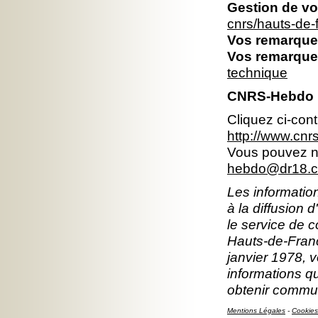
Gestion de vo
cnrs/hauts-de
Vos remarques
Vos remarques
technique
CNRS-Hebdo 
Cliquez ci-con
http://www.cn
Vous pouvez no
hebdo@dr18.cn
Les information
à la diffusion 
le service de 
Hauts-de-Franc
janvier 1978, v
informations q
obtenir commun
Mentions Légales
-
Cookies