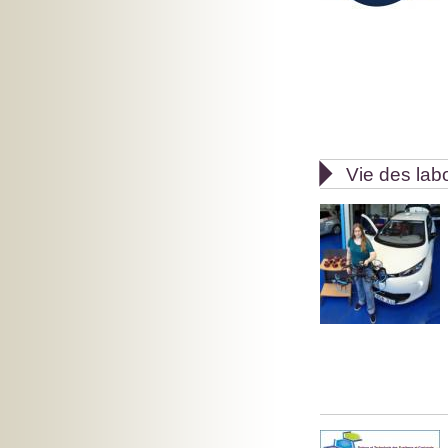

Vie des lab