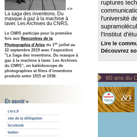
ruptures tech
<>
communicatio
La saga des inventions. Du
l’université d
masque à gaz à la machine à
laver. Les Archives du CNRS.
supramolécula
Le CNRS participe pour la première
l’Institut d’
fois aux
Rencontres de la
Lire le comm
er
Photographie d’Arles
du 1
juillet au
Découvrez son
22 septembre 2019 avec l’exposition
"La Saga des inventions. Du masque à
gaz à la machine à laver. Les Archives
du CNRS", un kaléidoscope de
photographies et films d’inventions

produits entre 1915 et 1938.
80 ans du
En savoir +
cnrs.fr
site de la délégation
facebook
twitter