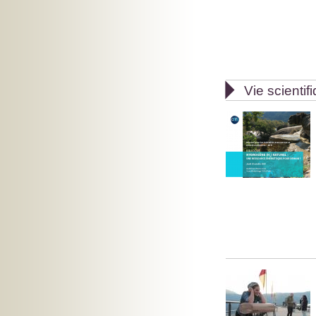

Vie scientif