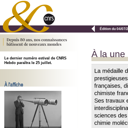

Édition du 04/07/
À la une
Le dernier numéro estival de CNRS
Hebdo paraîtra le 25 juillet.
La médaille d
prestigieuse
À l'affiche
françaises, d
chimiste fra
Ses travaux 
interdiscipli
sciences des 
chimie moléc