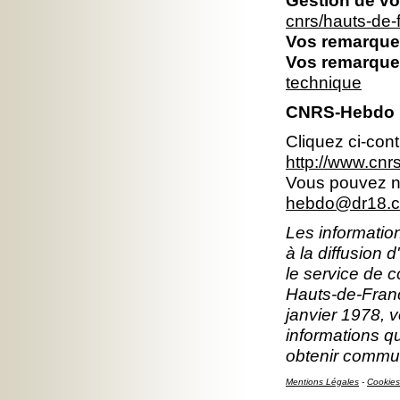
Gestion de vo
cnrs/hauts-de
Vos remarques
Vos remarques
technique
CNRS-Hebdo 
Cliquez ci-con
http://www.cn
Vous pouvez no
hebdo@dr18.cn
Les information
à la diffusion 
le service de 
Hauts-de-Franc
janvier 1978, v
informations q
obtenir commun
Mentions Légales
-
Cookies