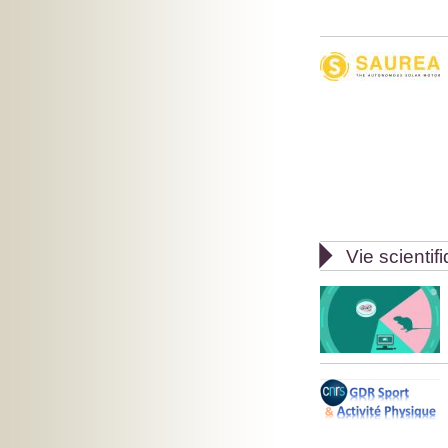

Vie scientif