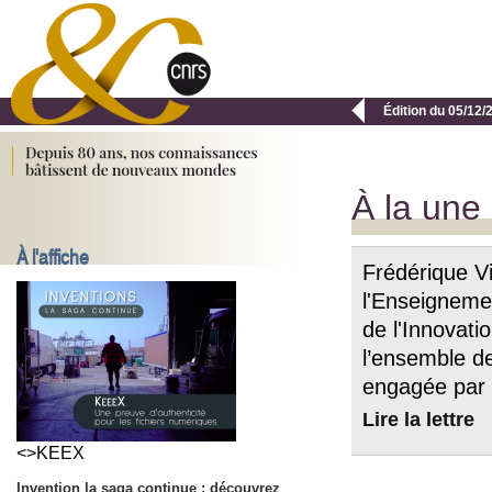

Édition du 05/12/
À la une
À l'affiche
Frédérique Vi
l'Enseigneme
de l'Innovati
l’ensemble de
engagée par
Lire la lettre
<>KEEX
Invention la saga continue : découvrez