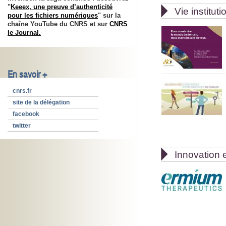
"
Keeex, une preuve d’authenticité

Vie instituti
pour les fichiers numériques
" sur la
chaîne YouTube du CNRS et sur
CNRS
le Journal.
En savoir +
cnrs.fr
site de la délégation
facebook
twitter

Innovation e