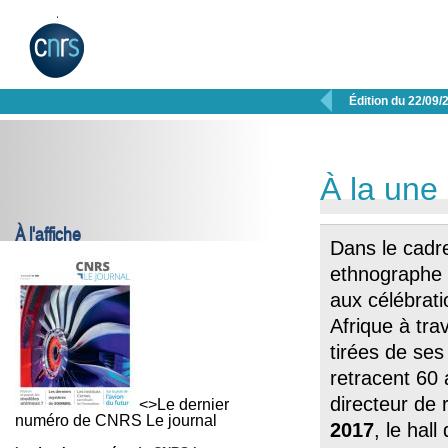

Édition du 22/09/
À la une
À l'affiche
Dans le cadre
ethnographe 
aux célébrat
Afrique à tra
tirées de se
retracent 60 
directeur de
<>Le dernier
numéro de CNRS Le journal
2017
, le hal