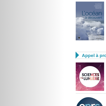

Appel à pro