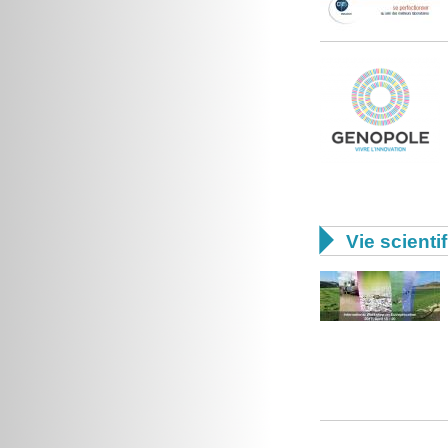

Vie scienti