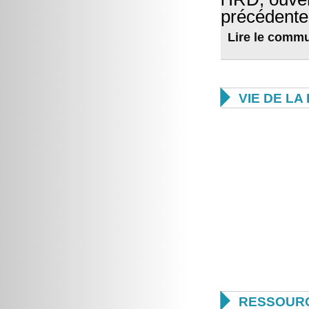
précédent
Lire le comm

VIE DE L

RESSOUR