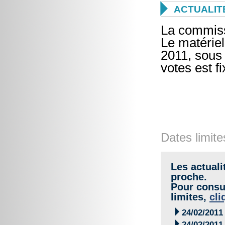

ACTUALIT
La commissi
Le matériel
2011, sous 
votes est f
Dates limite
Les actuali
proche.
Pour consul
limites,
cli

24/02/2011

24/02/2011