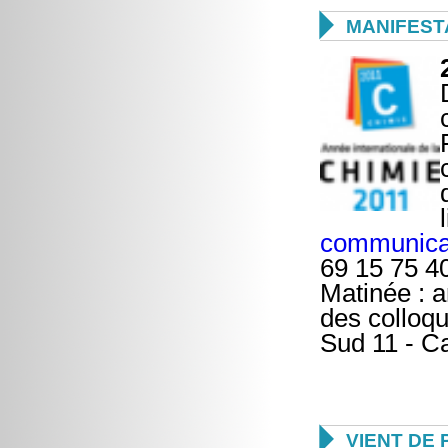

MANIFEST
communicat
69 15 75 40
Matinée : a
des colloqu
Sud 11 - C

VIENT DE 