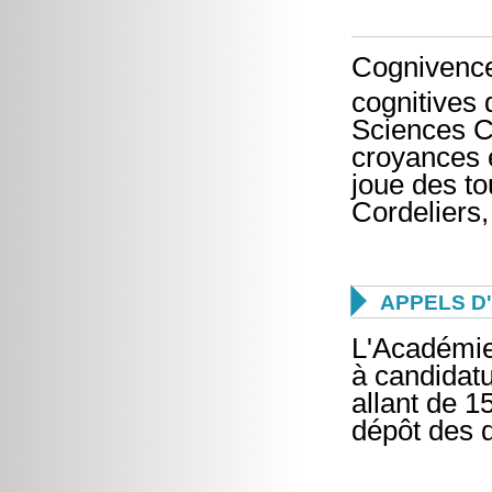
Cognivence
cognitives 
Sciences C
croyances 
joue des t
Cordeliers,

APPELS D
L'Académie
à candidat
allant de 1
dépôt des 