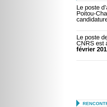
Le poste d’
Poitou-Char
candidatur
Le poste de
CNRS est à 
février 20

RENCONTR