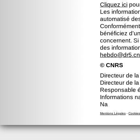
Cliquez ici
pour
Les information
automatisé dest
Conformément à 
bénéficiez d'un
concernent. Si
des informatio
hebdo@dr5.cnr
© CNRS
Directeur de la
Directeur de la
Responsable éd
Informations n
Na
Mentions Légales
-
Cookies