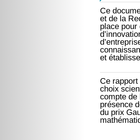
Ce documen
et de la R
place pour 
d’innovatio
d’entrepris
connaissanc
et établis
Ce rapport 
choix scie
compte de 
présence de
du prix Ga
mathématiq