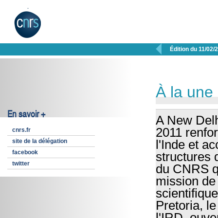

Édition du 11/02/
À la une
En savoir +
A New Delhi
2011 renfo
cnrs.fr
site de la délégation
l'Inde et a
facebook
structures
twitter
du CNRS qu
mission de 
scientifiqu
Pretoria, 
l'IRD, ouve