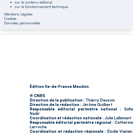
sur le contenu éditorial
sur le fonctionnement technique
Mentions Légales
Cookies
Données personnelles
Édition Ile-de-France Meudon
© CNRS
Direction de la publication :
Thierry Dauxois
Direction de la rédaction :
Jérôme Guilbert
Responsable éditorial périmètre national :
Sofia
Nadir
Coordination et rédaction nationale :
Julie Lallemant
Responsable éditorial périmètre régional :
Catherin
Larroche
Coordination et rédaction régionale :
Élodie Vignier,