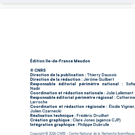
Édition Ile-de-France Meudon
© CNRS
Direction de la publication :
Thierry Dauxois
Direction de la rédaction :
Jérôme Guilbert
Responsable éditorial périmètre national :
Sofia
Nadir
Coordination et rédaction nationale :
Julie Lallemant
Responsable éditorial périmètre régional :
Catherin
Larroche
Coordination et rédaction régionale :
Élodie Vignier,
Julien Czarnecki
Réalisation technique :
Frédéric Druilhet
Création graphique :
Clare Jones (agence CJP)
Intégration graphique :
Philippe Dubrulle
Copyright © 2026
CNRS
- Centre National de la Recherche Scientifique