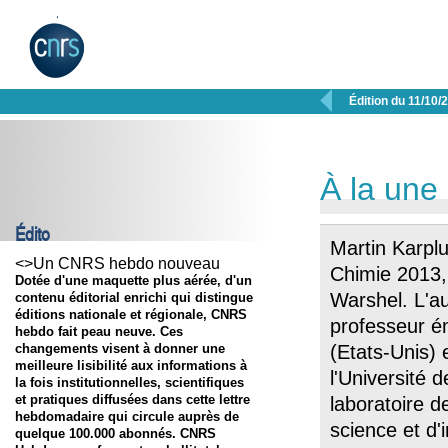

Édition du 11/10/
À la une
Édito
Martin Karplu
<>Un CNRS hebdo nouveau
Chimie 2013, 
Dotée d'une maquette plus aérée, d'un
Warshel. L'au
contenu éditorial enrichi qui distingue
éditions nationale et régionale, CNRS
professeur ém
hebdo fait peau neuve. Ces
changements visent à donner une
(Etats-Unis) 
meilleure lisibilité aux informations à
l'Université d
la fois institutionnelles, scientifiques
et pratiques diffusées dans cette lettre
laboratoire d
hebdomadaire qui circule auprès de
science et d'
quelque 100.000 abonnés. CNRS