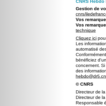
CNRS Hebdo I
Gestion de vo
cnrs/iledefra
Vos remarques
Vos remarques
technique
Cliquez ici
pour
Les information
automatisé dest
Conformément à 
bénéficiez d'un
concernent. Si
des informatio
hebdo@dr5.cnr
© CNRS
Directeur de la
Directeur de la
Responsable éd