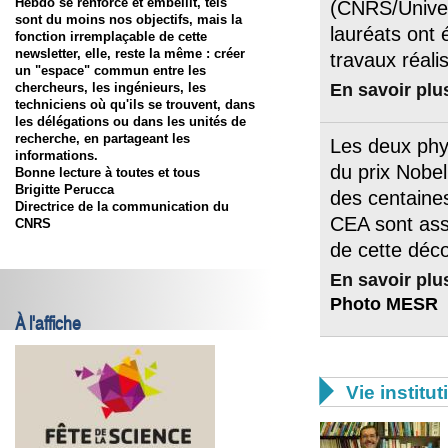
Hebdo se renforce et embellit, tels
(CNRS/Univer
sont du moins nos objectifs, mais la
lauréats ont
fonction irremplaçable de cette
newsletter, elle, reste la même : créer
travaux réali
un "espace" commun entre les
En savoir plu
chercheurs, les ingénieurs, les
techniciens où qu'ils se trouvent, dans
les délégations ou dans les unités de
recherche, en partageant les
Les deux phys
informations.
du prix Nobe
Bonne lecture à toutes et tous
Brigitte Perucca
des centaine
Directrice de la communication du
CEA sont ass
CNRS
de cette déc
En savoir plu
Photo MESR
À l'affiche

Vie institut