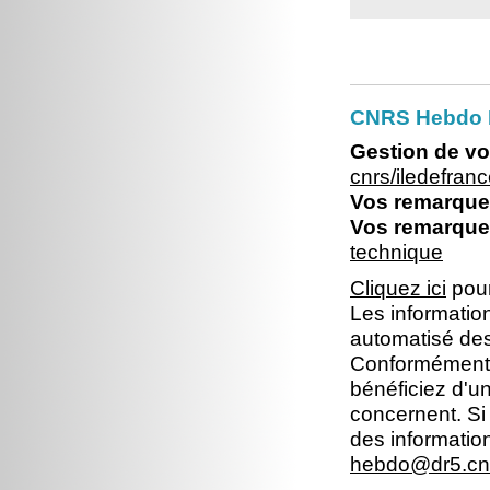
CNRS Hebdo I
Gestion de vo
cnrs/iledefra
Vos remarques
Vos remarques
technique
Cliquez ici
pour
Les information
automatisé dest
Conformément à 
bénéficiez d'un
concernent. Si
des informatio
hebdo@dr5.cnr