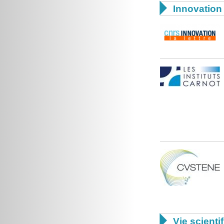

Innovation 

Vie scienti