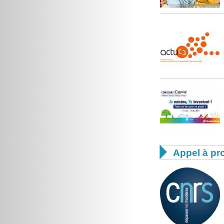

Appel à pro