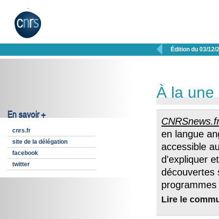

Édition du 03/12/
À la une
En savoir +
CNRSnews.f
cnrs.fr
en langue an
site de la délégation
accessible au
facebook
d'expliquer e
twitter
découvertes 
programmes 
Lire le comm