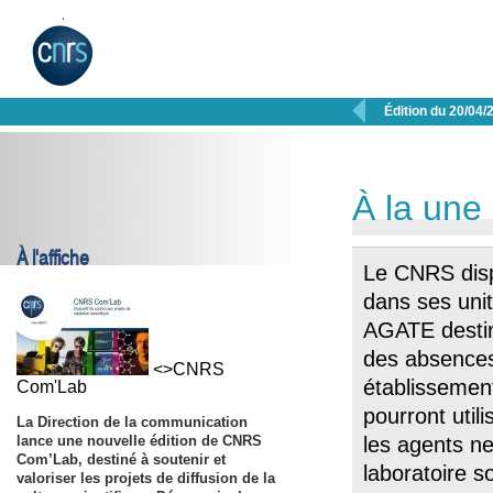

Édition du 20/04/
À la une
À l'affiche
Le CNRS dispo
dans ses unit
AGATE destin
des absences
<>CNRS
établissement
Com'Lab
pourront util
La Direction de la communication
lance une nouvelle édition de CNRS
les agents ne
Com’Lab, destiné à soutenir et
laboratoire s
valoriser les projets de diffusion de la