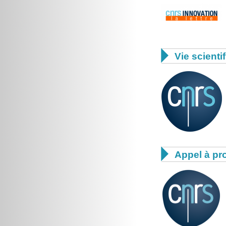

Vie scienti

Appel à pro