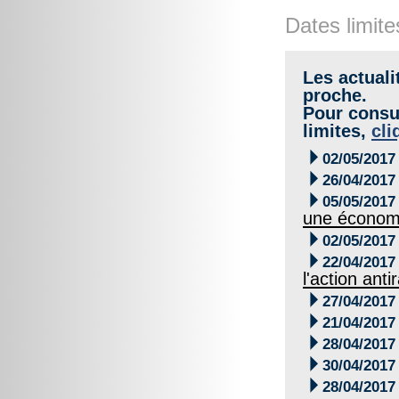
Dates limite
Les actuali
proche.
Pour consul
limites,
cli

02/05/2017

26/04/2017

05/05/2017
une économi

02/05/2017

22/04/2017
l'action anti

27/04/2017

21/04/2017

28/04/2017

30/04/2017

28/04/2017