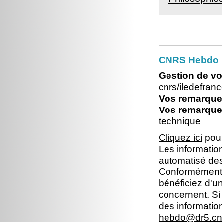
CNRS Hebdo I
Gestion de vo
cnrs/iledefra
Vos remarques
Vos remarques
technique
Cliquez ici
pour
Les information
automatisé dest
Conformément à 
bénéficiez d'un
concernent. Si
des informatio
hebdo@dr5.cnr