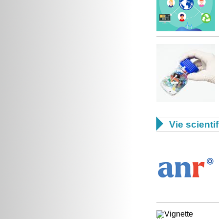

Vie scienti