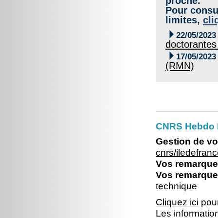
proche.
Pour consul
limites,
cli

22/05/2023
doctorantes 

17/05/2023
(RMN)
CNRS Hebdo I
Gestion de vo
cnrs/iledefra
Vos remarques
Vos remarques
technique
Cliquez ici
pour
Les information