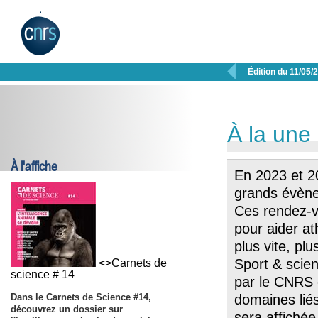

Édition du 11/05/
À la une
À l'affiche
En 2023 et 20
grands évène
Ces rendez-vo
pour aider at
plus vite, plu
Sport & scienc
<>Carnets de
science # 14
par le CNRS 
Dans le Carnets de Science #14,
domaines liés
découvrez un dossier sur
sera affiché