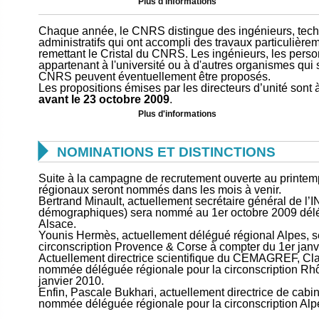
Plus d'informations
Chaque année, le CNRS distingue des ingénieurs, tech
administratifs qui ont accompli des travaux particulièr
remettant le Cristal du CNRS. Les ingénieurs, les perso
appartenant à l'université ou à d'autres organismes qui 
CNRS peuvent éventuellement être proposés.
Les propositions émises par les directeurs d’unité sont à
avant le 23 octobre 2009
.
Plus d'informations

NOMINATIONS ET DISTINCTIONS
Suite à la campagne de recrutement ouverte au printem
régionaux seront nommés dans les mois à venir.
Bertrand Minault, actuellement secrétaire général de l’I
démographiques) sera nommé au 1er octobre 2009 délég
Alsace.
Younis Hermès, actuellement délégué régional Alpes, 
circonscription Provence & Corse à compter du 1er janv
Actuellement directrice scientifique du CEMAGREF, Cl
nommée déléguée régionale pour la circonscription Rh
janvier 2010.
Enfin, Pascale Bukhari, actuellement directrice de cabin
nommée déléguée régionale pour la circonscription Alpe