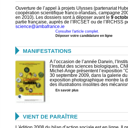
Ouverture de l’appel à projets Ulysses (partenariat Hu
coopération scientifique franco-irlandais, campagne 200
en 2010). Les dossiers sont à déposer avant le
9 octob
partie française, auprès de l’IRCSET ou de l’IRCHSS pou
science@ambafrance.ie
Consulter l'article complet.
Déposer votre candidature en ligne

MANIFESTATIONS
A l’occasion de l’année Darwin, l’Insti
l’Institut des sciences biologiques, C
Michel-Ange présentent l’exposition "Cu
30 septembre 2009, dans la galerie d
exposition photographique montre la di
des illustrations insolites des mécanis
En savoir plus

VIENT DE PARAÎTRE
L'édition 2008 du bilan d'action sociale est en ligne. Il