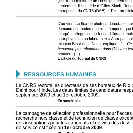
(DGRI) au ministère de l’enseignement supé
septembre. Il succède à Gilles Bloch. Ronan
entreprises du CNRS (DAE) et Fist, sa filial
D'où vient ce flux de photons détectable sur
domaine des ondes submillimétriques, que l
lorsqu'il cartographia le fonds diffus cosm
astrophysicien au laboratoire « Astroparticu
mission Blast de la Nasa, explique :
"... Ce
beaucoup plus abondants dans l'Univers jeu
prouver ! (...)
L'article du Journal du CNRS

RESSOURCES HUMAINES
Le CNRS recrute les directeurs de ses bureaux de Rio 
Delhi pour l’Inde. Les dates limites de candidature resp
septembre 2009 et au 1er octobre 2009.
En savoir plus
La campagne de sélection professionnelle pour l’accès
recherche hors classe et de technicien de classe excepti
des inscriptions pour les candidats et de visa des dossi
de service est fixée au
1er octobre 2009
.