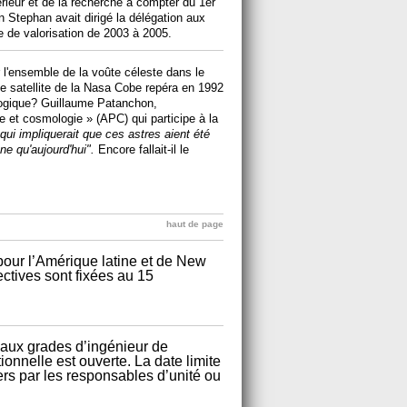
rieur et de la recherche à compter du 1er
 Stephan avait dirigé la délégation aux
e de valorisation de 2003 à 2005.
 l'ensemble de la voûte céleste dans le
e satellite de la Nasa Cobe repéra en 1992
ologique? Guillaume Patanchon,
le et cosmologie » (APC) qui participe à la
 qui impliquerait que ces astres aient été
ne qu'aujourd'hui".
Encore fallait-il le
haut de page
pour l’Amérique latine et de New
ectives sont fixées au 15
 aux grades d’ingénieur de
onnelle est ouverte. La date limite
ers par les responsables d’unité ou