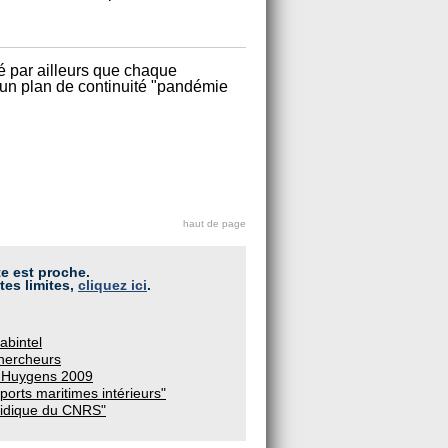
elé par ailleurs que chaque
d'un plan de continuité "pandémie
haut de page
te est proche.
tes limites,
cliquez ici
.
abintel
hercheurs
es Huygens 2009
sports maritimes intérieurs"
ridique du CNRS"