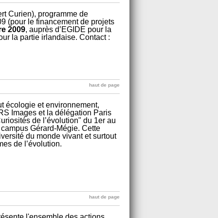
bert Curien), programme de
9 (pour le financement de projets
re 2009
, auprès d’EGIDE pour la
r la partie irlandaise. Contact :
haut de page
tut écologie et environnement,
NRS Images et la délégation Paris
riosités de l’évolution" du 1er au
u campus Gérard-Mégie. Cette
versité du monde vivant et surtout
mes de l’évolution.
haut de page
 présente l'ensemble des actions