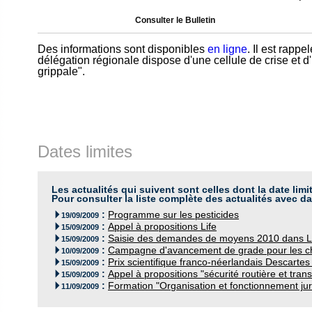
Consulter le Bulletin
Des informations sont disponibles
en ligne
. Il est rapp
délégation régionale dispose d'une cellule de crise et 
grippale".
Dates limites
Les actualités qui suivent sont celles dont la date limi
Pour consulter la liste complète des actualités avec da
:
Programme sur les pesticides

19/09/2009
:
Appel à propositions Life

15/09/2009
:
Saisie des demandes de moyens 2010 dans L

15/09/2009
:
Campagne d'avancement de grade pour les c

10/09/2009
:
Prix scientifique franco-néerlandais Descart

15/09/2009
:
Appel à propositions "sécurité routière et tran

15/09/2009
:
Formation "Organisation et fonctionnement ju

11/09/2009