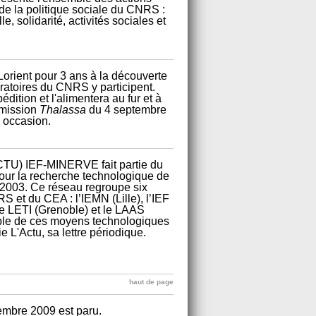
de la politique sociale du CNRS :
e, solidarité, activités sociales et
Lorient pour 3 ans à la découverte
oratoires du CNRS y participent.
tion et l'alimentera au fur et à
émission
Thalassa
du 4 septembre
e occasion.
TU) IEF-MINERVE fait partie du
our la recherche technologique de
 2003. Ce réseau regroupe six
 et du CEA : l’IEMN (Lille), l’IEF
e LETI (Grenoble) et le LAAS
mble de ces moyens technologiques
 L'Actu, sa lettre périodique.
haut de page
embre 2009 est paru.