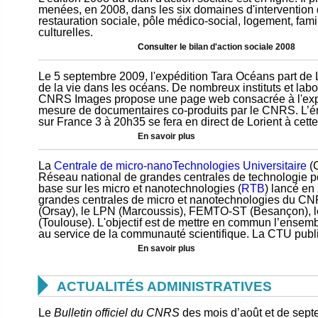
menées, en 2008, dans les six domaines d'intervention 
restauration sociale, pôle médico-social, logement, famill
culturelles.
Consulter le
bilan d'action sociale 2008
Le 5 septembre 2009, l'expédition Tara Océans part de 
de la vie dans les océans. De nombreux instituts et lab
CNRS Images propose une page web consacrée à l'expédi
mesure de documentaires co-produits par le CNRS. L’
sur France 3 à 20h35 se fera en direct de Lorient à cett
En savoir plus
La
Centrale de micro-nanoTechnologies Universitaire
(C
Réseau national de grandes centrales de technologie p
base sur les micro et nanotechnologies (
RTB
) lancé en
grandes centrales de micro et nanotechnologies du CNRS
(Orsay), le LPN (Marcoussis), FEMTO-ST (Besançon), l
(Toulouse). L'objectif est de mettre en commun l’ense
au service de la communauté scientifique. La CTU publie
En savoir plus

ACTUALITÉS ADMINISTRATIVES
Le
Bulletin officiel du CNRS
des mois d’août et de sept