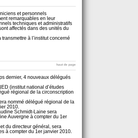
niciens et personnels
ement remarquables en leur
nnels techniques et administratifs
sont affectés dans des unités du
 transmettre à l’institut concerné
haut de page
ps dernier, 4 nouveaux délégués
NED (institut national d’études
ué régional de la circonscription
sera nommé délégué régional de la
ier 2010.
audine Schmidt-Laine sera
ône Auvergne à compter du 1er
et du directeur général, sera
s à compter du 1er janvier 2010.