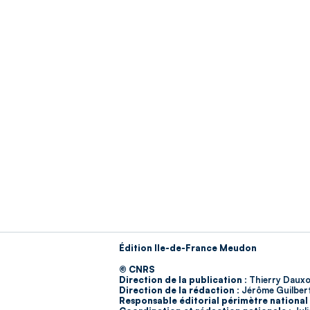
Édition Ile-de-France Meudon
© CNRS
Direction de la publication :
Thierry Dauxo
Direction de la rédaction :
Jérôme Guilber
Responsable éditorial périmètre national 