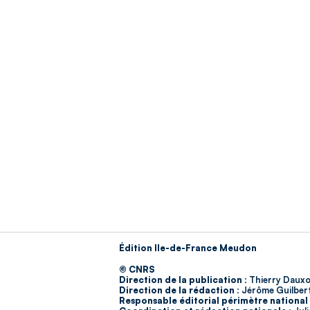
Édition Ile-de-France Meudon
© CNRS
Direction de la publication :
Thierry Dauxo
Direction de la rédaction :
Jérôme Guilber
Responsable éditorial périmètre national 