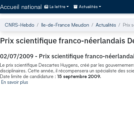
Accédez directement au contenu de la page
Accueil national
La lettre
Actualités
CNRS-Hebdo
Ile-de-France Meudon
Actualités
Prix 
Prix scientifique franco-néerlandais
02/07/2009
-
Prix scientifique franco-néerland
Le prix scientifique Descartes Huygens, créé par les gouvernements
disciplinaires. Cette année, il récompensera un spécialiste des scie
Date limite de candidature :
15 septembre 2009.
En savoir plus