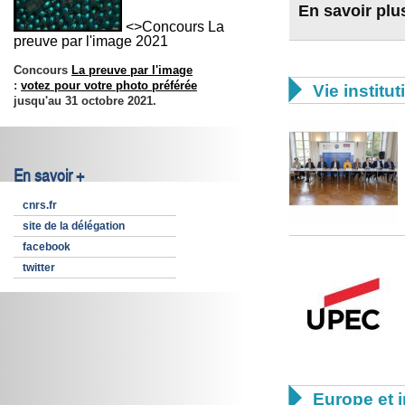
En savoir plu
<>Concours La
preuve par l'image 2021
Concours
La preuve par l'image

:
votez pour votre photo préférée
Vie institut
jusqu'au 31 octobre 2021.
En savoir +
cnrs.fr
site de la délégation
facebook
twitter

Europe et i