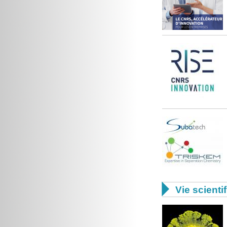

Vie scienti