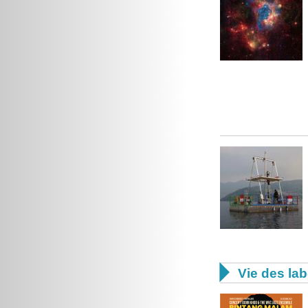

Vie des lab