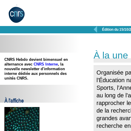

Édition du 15/10/
À la une
CNRS Hebdo devient bimensuel en
alternance avec
CNRS Interne
, la
nouvelle newsletter d'information
​Organisée pa
interne dédiée aux personnels des
unités CNRS.
l’Éducation n
Sports, l’Ann
au long de l’
À l'affiche
rapprocher l
de la recherc
grandes avan
recherche en 