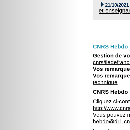

21/10/2021
et enseigna
CNRS Hebdo Il
Gestion de vo
cnrs/iledefran
Vos remarques
Vos remarques
technique
CNRS Hebdo Ile
Cliquez ci-con
http://www.cnr
Vous pouvez no
hebdo@dr1.cnr