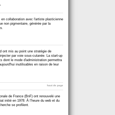
.
 en collaboration avec l'artiste plasticienne
ue non pigmentaire, générée par la
es.
d ont mis au point une stratégie de
jecter par voie sous-cutanée. La start-up
 dont le mode d'administration permettra
ujourd'hui inutilisables en raison de leur
haut de page
ionale de France (BnF) ont renouvelé une
iat initié en 1978. À l’heure du web et du
herche se profilent.