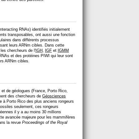
teracting RNAs) identifiés initialement
ents transposables, ont aussi une fonction
laires dans différents processus
isant leurs ARNm cibles. Dans cette
 les chercheurs de l'
IGH
,
IGF
et
IGMM
RNAs et des protéines PIWI qui leur sont
eurs ARNm cibles.
 et de géologues (France, Porto Rico,
ment des chercheurs de
Géosciences
rte à Porto Rico des plus anciens rongeurs
fossiles seulement, ces rongeurs
béennes il y a au moins 30 millions
Cette avancée majeure pour les mammifères
dans la revue
Proceedings of the Royal