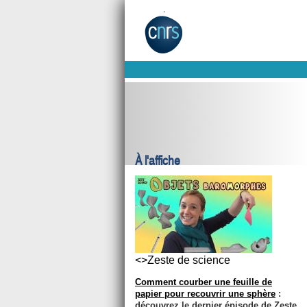
À l'affiche
<>Zeste de science
Comment courber une feuille de
papier pour recouvrir une sphère
:
découvrez le dernier épisode de Zeste