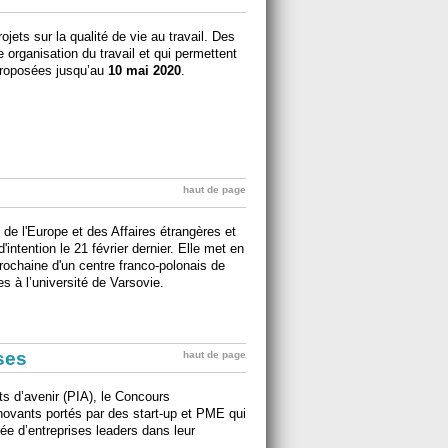
jets sur la qualité de vie au travail. Des
 organisation du travail et qui permettent
proposées jusqu’au
10 mai 2020
.
haut de page
de l'Europe et des Affaires étrangères et
d'intention le 21 février dernier. Elle met en
rochaine d'un centre franco-polonais de
 à l’université de Varsovie.
ises
haut de page
s d’avenir (PIA), le Concours
nnovants portés par des start-up et PME qui
ée d’entreprises leaders dans leur