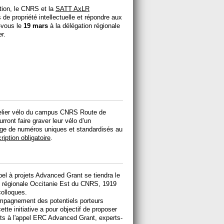
tion, le CNRS et la
SATT AxLR
e propriété intellectuelle et répondre aux
-vous le
19 mars
à la délégation régionale
r.
atelier vélo du campus CNRS Route de
ont faire graver leur vélo d’un
ge de numéros uniques et standardisés au
ription obligatoire
.
pel à projets Advanced Grant se tiendra le
n régionale Occitanie Est du CNRS, 1919
colloques.
ompagnement des potentiels porteurs
te initiative a pour objectif de proposer
ts à l'appel ERC Advanced Grant, experts-