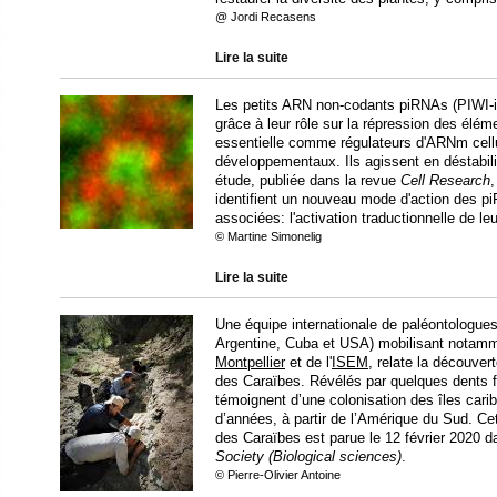
@ Jordi Recasens
Lire la suite
Les petits ARN non-codants piRNAs (PIWI-in
grâce à leur rôle sur la répression des élém
essentielle comme régulateurs d'ARNm cellu
développementaux. Ils agissent en déstabil
étude, publiée dans la revue
Cell Research
,
identifient un nouveau mode d'action des pi
associées: l'activation traductionnelle de l
© Martine Simonelig
Lire la suite
Une équipe internationale de paléontologues
Argentine, Cuba et USA) mobilisant notam
Montpellier
et de l'
ISEM
, relate la découve
des Caraïbes. Révélés par quelques dents 
témoignent d’une colonisation des îles cari
d’années, à partir de l’Amérique du Sud. 
des Caraïbes est parue le 12 février 2020 
Society (Biological sciences)
.
© Pierre-Olivier Antoine