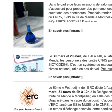
Dans le cadre de leurs missions de valorisa
s’associent pour proposer des permanences d
questions des chercheurs. Prochain rendez
du CNRS, 1919 route de Mende à Montpellie
© Cyril FRESILLON/CNRS Photothèque
En savoir plus [intranet]
Le
30 mars
et
20 avril
, de 12h à 14h, à l’
Mende, les personnels des unités CNRS pourr
BICYCODE®
. C’est un système de marqua
niveau national, utile en cas de vol.
Pré-insc
En savoir plus [intranet]
Le 6ème « Petit déj’ » de l’ERC dédié à l'ap
mardi 31 mars de 9h à 12h
à la Délégatio
route de Mende à Montpellier, en salle des 
Organisé dans le cadre du dispositif d’acc
d’ERC lancé par l'ISite MUSE et le CNRS, cet
un temps d’échange convivial entre candida