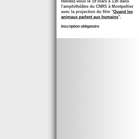
Rendez-vous le
19 mars à 13h
dans
l'amphithéâtre du CNRS à Montpellier
avec la projection du film "
Quand les
animaux parlent aux humains
".
Inscription obligatoire