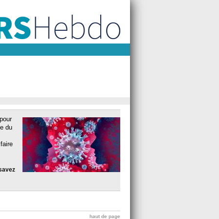
 pour
e du
faire
 savez
haut de page