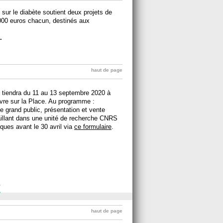
sur le diabète soutient deux projets de
000 euros chacun, destinés aux
.
haut de page
 tiendra du 11 au 13 septembre 2020 à
ivre sur la Place. Au programme :
le grand public, présentation et vente
aillant dans une unité de recherche CNRS
ques avant le 30 avril via
ce formulaire
.
t
haut de page