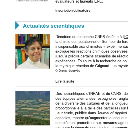
évaluateurs et lauréats ERC.
Inscription obligatoire

Actualités scientifiques
Directrice de recherche CNRS émérite à l'
I
la chimie computationnelle. Son tour de forc
indispensable aux chimistes « expérimentaux
explique les réactions chimiques observées
jusqu’à prédire certains scénarios de réactio
expériences. Toujours à la recherche de nouv
la mythique réaction de Grignard : un mystè
© Droits réservés
Lire la suite
Des scientifiques d’INRAE et du CNRS, d
des équipes allemandes, espagnoles, anglai
de la diversité des cultures et de la longu
proportionnelle à la taille des parcelles) su
Leur étude, publiée dans
Journal of Applied
agricoles, montre qu’augmenter la longueur
complément prometteur aux mesures agri-e
restaurer la diversité des plantes, y compri