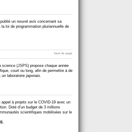
ublié un nouvel avis concernant sa
 la loi de programmation pluriannuelle de
haut de page
 la science (JSPS) propose chaque année
fique, court ou long, afin de permettre à de
 un laboratoire japonais.
.
n appel à projets sur le COVID-19 avec un
tion. Doté d’un budget de 3 millions
communautés scientifiques mobilisées sur le
0.