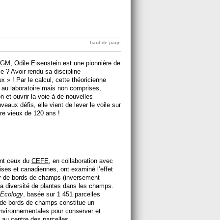
haut de page
CGM
, Odile Eisenstein est une pionnière de
e ? Avoir rendu sa discipline
 » ! Par le calcul, cette théoricienne
 au laboratoire mais non comprises,
n et ouvrir la voie à de nouvelles
eaux défis, elle vient de lever le voile sur
re vieux de 120 ans !
ont ceux du
CEFE
, en collaboration avec
ses et canadiennes, ont examiné l’effet
eur de bords de champs (inversement
r la diversité de plantes dans les champs.
 Ecology
, basée sur 1 451 parcelles
 de bords de champs constitue un
nvironnementales pour conserver et
s au centre des parcelles.