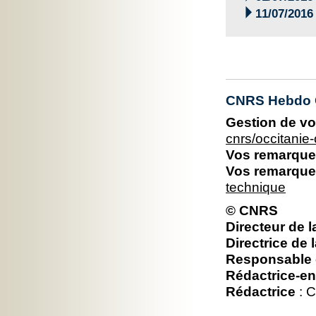

11/07/2016
CNRS Hebdo O
Gestion de vo
cnrs/occitani
Vos remarques
Vos remarques
technique
© CNRS
Directeur de l
Directrice de 
Responsable é
Rédactrice-en
Rédactrice
: C