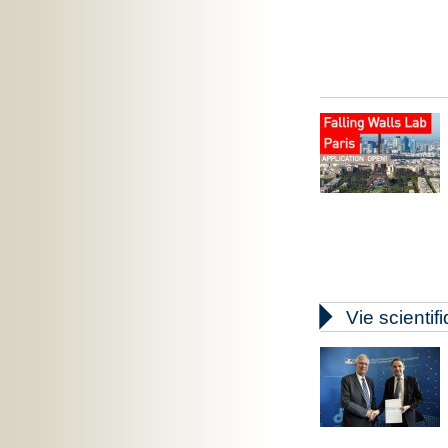

Vie scientif