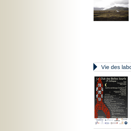

Vie des lab