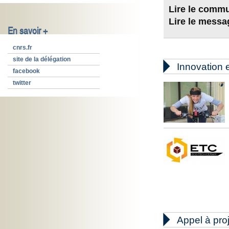
Lire le comm
Lire le mess
En savoir +
cnrs.fr
site de la délégation

Innovation e
facebook
twitter

Appel à pro