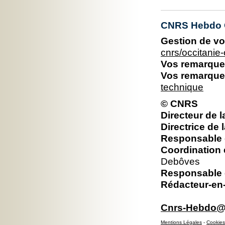
CNRS Hebdo O
Gestion de vo
cnrs/occitani
Vos remarques
Vos remarques
technique
© CNRS
Directeur de l
Directrice de 
Responsable é
Coordination 
Debôves
Responsable é
Rédacteur-en-
Cnrs-Hebdo@d
Mentions Légales
-
Cookies