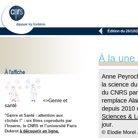

Édition du 26/10/
À la une
À l'affiche
Anne Peyroch
la science d
du CNRS par 
remplace Ala
<>Genre et
santé
depuis 2010 
"Genre et Santé : attention aux
Sciences & L
clichés !" : six films coproduits par
jour.
l’Inserm, le CNRS et l’université Paris
Diderot
à découvrir en ligne.
© Elodie Morel