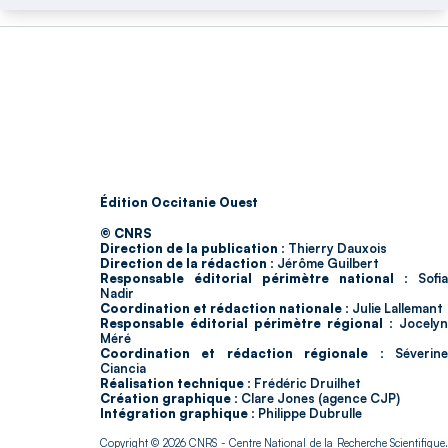
Édition Occitanie Ouest
© CNRS
Direction de la publication :
Thierry Dauxois
Direction de la rédaction :
Jérôme Guilbert
Responsable éditorial périmètre national :
Sofia
Nadir
Coordination et rédaction nationale :
Julie Lallemant
Responsable éditorial périmètre régional :
Jocelyn
Méré
Coordination et rédaction régionale :
Séverin
Ciancia
Réalisation technique :
Frédéric Druilhet
Création graphique :
Clare Jones (agence CJP)
Intégration graphique :
Philippe Dubrulle
Copyright © 2026
CNRS
- Centre National de la Recherche Scientifique