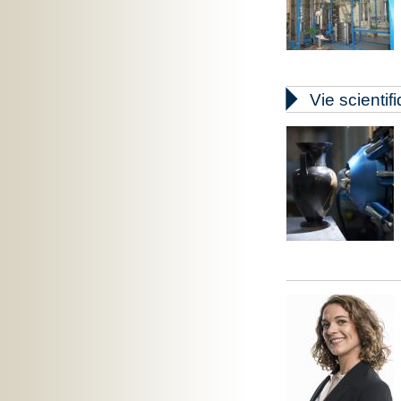

Vie scientif