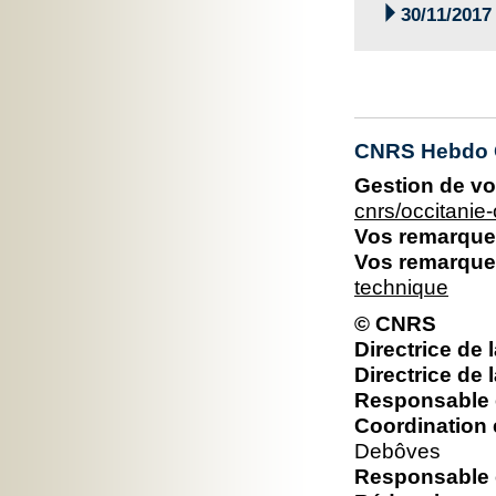

30/11/2017
CNRS Hebdo O
Gestion de vo
cnrs/occitani
Vos remarques
Vos remarques
technique
© CNRS
Directrice de 
Directrice de 
Responsable é
Coordination 
Debôves
Responsable é