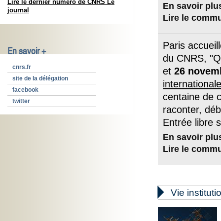
Lire le dernier numéro de CNRS Le
En savoir plu
journal
Lire le comm
Paris accuei
En savoir +
du CNRS, "Que
cnrs.fr
et
26 novem
site de la délégation
internationale
facebook
centaine de 
twitter
raconter, déb
Entrée libre s
En savoir plu
Lire le comm

Vie instituti