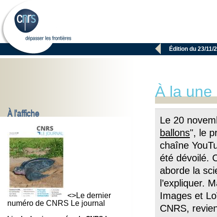

Édition du 23/11/
À la une
À l'affiche
Le 20 novemb
ballons
", le 
chaîne You
été dévoilé.
aborde la sci
l’expliquer. 
Images et Lo
<>Le dernier
numéro de CNRS Le journal
CNRS, revienn