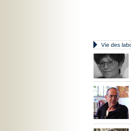

Vie des lab