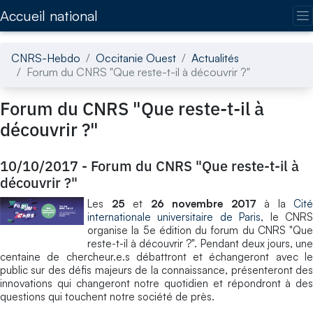
Accédez directement au contenu de la page
Accueil national
CNRS-Hebdo
Occitanie Ouest
Actualités
Forum du CNRS "Que reste-t-il à découvrir ?"
Forum du CNRS "Que reste-t-il à
découvrir ?"
10/10/2017
-
Forum du CNRS "Que reste-t-il à
découvrir ?"
Les
25
et
26 novembre 2017
à la
Cité
internationale universitaire de Paris
, le CNR
organise la 5e édition du forum du CNRS "Que
reste-t-il à découvrir ?". Pendant deux jours, une
centaine de chercheur.e.s débattront et échangeront avec le
public sur des défis majeurs de la connaissance, présenteront des
innovations qui changeront notre quotidien et répondront à des
questions qui touchent notre société de près.