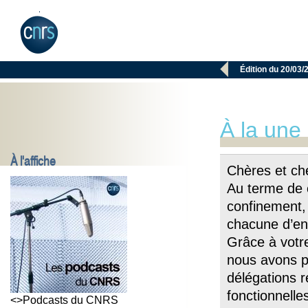

Édition du 20/03/
À la une
À l'affiche
Chères et ch
Au terme de 
confinement,
chacune d’en
Grâce à votr
nous avons pu
délégations r
fonctionnelle
<>Podcasts du CNRS