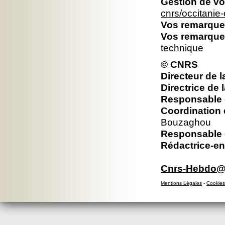
Gestion de vo
cnrs/occitani
Vos remarques
Vos remarques
technique
© CNRS
Directeur de l
Directrice de 
Responsable é
Coordination 
Bouzaghou
Responsable é
Rédactrice-en
Cnrs-Hebdo@d
Mentions Légales
-
Cookies