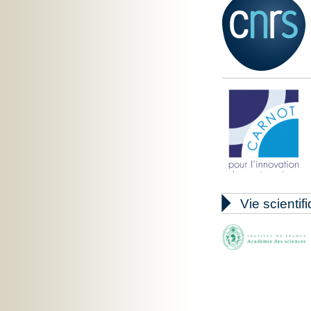

Vie scientif