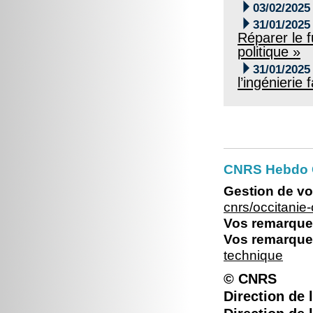

03/02/2025

31/01/2025
Réparer le f
politique »

31/01/2025
l’ingénierie
CNRS Hebdo O
Gestion de vo
cnrs/occitani
Vos remarques
Vos remarques
technique
© CNRS
Direction de l