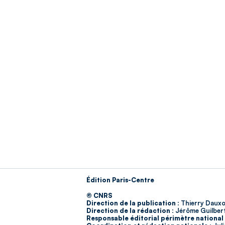
Édition Paris-Centre
© CNRS
Direction de la publication :
Thierry Dauxo
Direction de la rédaction :
Jérôme Guilber
Responsable éditorial périmètre national 