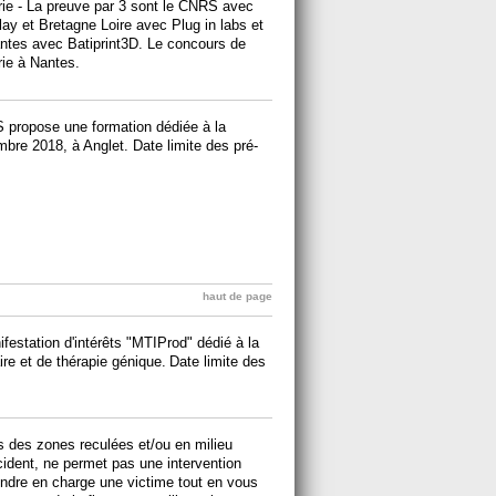
rie - La preuve par 3 sont le CNRS avec
lay et Bretagne Loire avec Plug in labs et
antes avec Batiprint3D. Le concours de
rie à Nantes.
propose une formation dédiée à la
bre 2018, à Anglet. Date limite des pré-
haut de page
estation d'intérêts "MTIProd" dédié à la
ire et de thérapie génique.
Date limite des
 des zones reculées et/ou en milieu
ccident, ne permet pas une intervention
ndre en charge une victime tout en vous