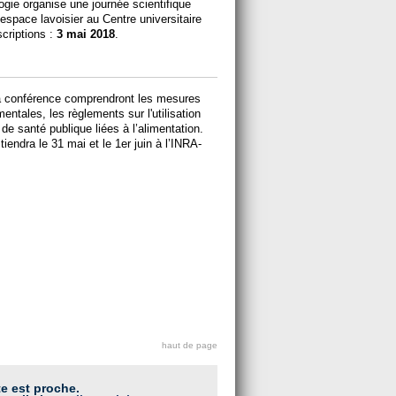
logie organise une journée scientifique
’espace lavoisier au Centre universitaire
scriptions :
3 mai 2018
.
 la conférence comprendront les mesures
tales, les règlements sur l'utilisation
t de santé publique liées à l’alimentation.
iendra le 31 mai et le 1er juin à l’INRA-
haut de page
te est proche.