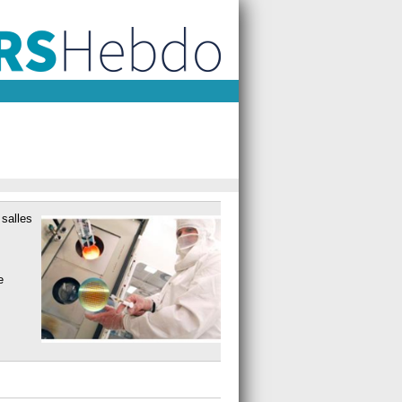
 salles
e