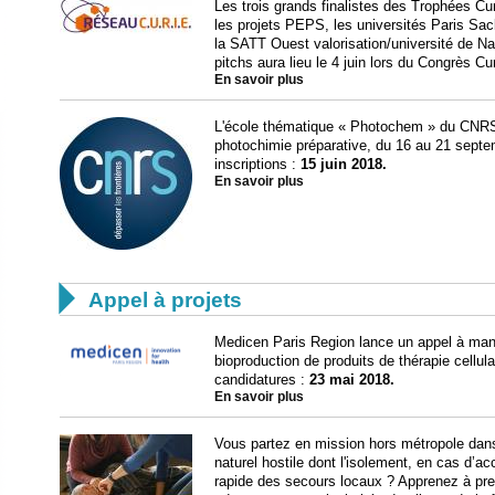
Les trois grands finalistes des Trophées Cu
les projets PEPS, les universités Paris Sac
la SATT Ouest valorisation/université de N
pitchs aura lieu le 4 juin lors du Congrès Cu
En savoir plus
L'école thématique « Photochem » du CNRS 
photochimie préparative, du 16 au 21 septem
inscriptions :
15 juin 2018.
En savoir plus

Appel à projets
Medicen Paris Region lance un appel à manif
bioproduction de produits de thérapie cellula
candidatures :
23 mai 2018.
En savoir plus
Vous partez en mission hors métropole dans
naturel hostile dont l'isolement, en cas d’a
rapide des secours locaux ? Apprenez à pre