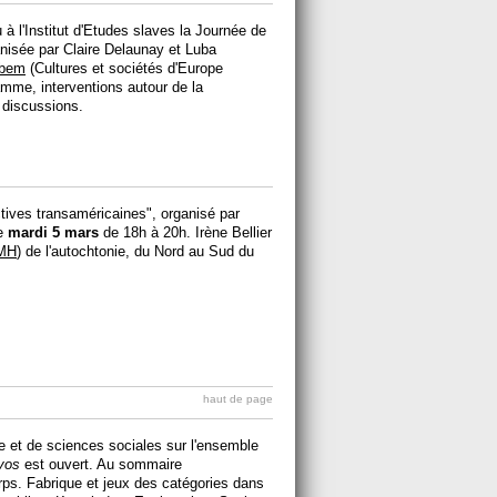
u à l'Institut d'Etudes slaves la Journée de
anisée par Claire Delaunay et Luba
rbem
(Cultures et sociétés d'Europe
amme, interventions autour de la
 discussions.
ives transaméricaines", organisé par
le
mardi 5 mars
de 18h à 20h. Irène Bellier
MH
) de l'autochtonie, du Nord au Sud du
haut de page
re et de sciences sociales sur l'ensemble
evos
est ouvert. Au sommaire
rps. Fabrique et jeux des catégories dans