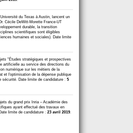
Université du Texas à Austin, lancent un
 Dr. Cécile DeWitt-Morette France-UT
veloppement durable, la transition
ciplines scientifiques sont éligibles
iences humaines et sociales). Date limite
rojets "Études stratégiques et prospectives
e artificielle au service des directions du
ution numérique sur les métiers de la
État et l'optimisation de la dépense publique
e sécurité. Date limite de candidature :
5
jets du grand prix Inria – Académie des
ifiques ayant effectué des travaux en
ate limite de candidature :
23 avril 2019
.