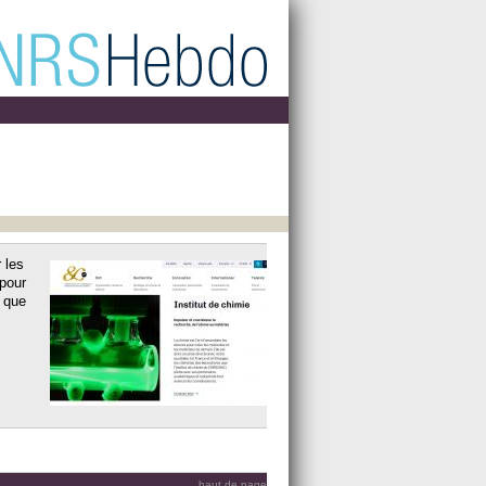
 les
 pour
i que
haut de page