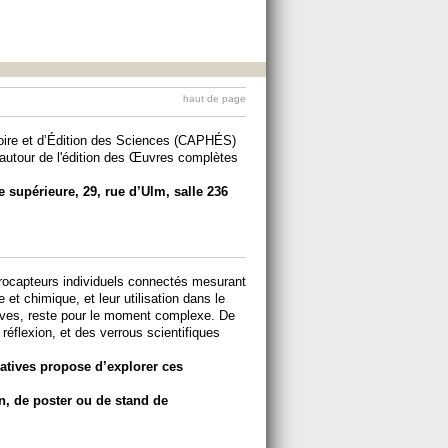
haut de page
toire et d’Édition des Sciences (CAPHÉS)
 autour de l'édition des Œuvres complètes
e supérieure, 29, rue d’Ulm, salle 236
rocapteurs individuels connectés mesurant
t chimique, et leur utilisation dans le
ives, reste pour le moment complexe. De
flexion, et des verrous scientifiques
patives propose d’explorer ces
n, de poster ou de stand de