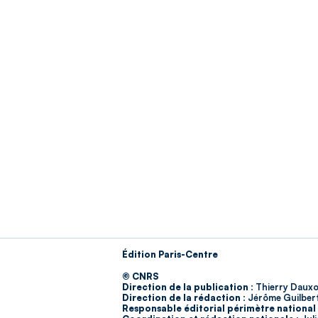
Édition Paris-Centre
© CNRS
Direction de la publication :
Thierry Dauxo
Direction de la rédaction :
Jérôme Guilber
Responsable éditorial périmètre national 