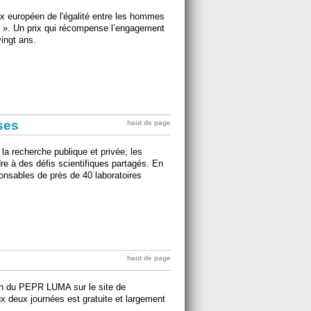
ix européen de l'égalité entre les hommes
e ». Un prix qui récompense l’engagement
ingt ans.
ises
haut de page
 la recherche publique et privée, les
e à des défis scientifiques partagés. En
onsables de près de 40 laboratoires
haut de page
ion du PEPR LUMA sur le site de
ux deux journées est gratuite et largement
.