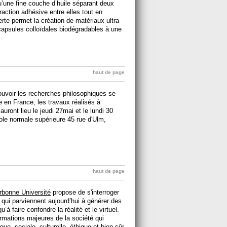
’une fine couche d’huile séparant deux
raction adhésive entre elles tout en
te permet la création de matériaux ultra
 capsules colloïdales biodégradables à une
haut de page
uvoir les recherches philosophiques se
re en France, les travaux réalisés à
uront lieu le jeudi 27mai et le lundi 30
ole normale supérieure 45 rue d'Ulm,
haut de page
rbonne Université
propose de s'interroger
e qui parviennent aujourd’hui à générer des
à faire confondre la réalité et le virtuel.
ormations majeures de la société qui
que, sociale, culturelle, éthique et bien sûr