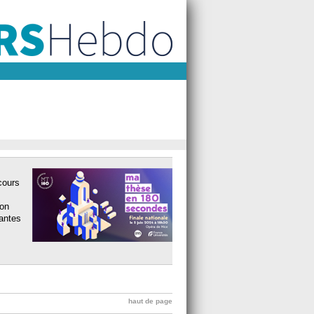
cours
ion
rantes
haut de page