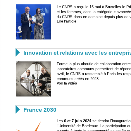
Le CNRS a reçu le 15 mai à Bruxelles le Pr
et les femmes, dans la catégorie « avancé
du CNRS dans ce domaine depuis plus de v
Lire l'article

Innovation et relations avec les entrepr
Forme la plus aboutie de collaboration entre
laboratoires communs permettent de répondr
avril, le CNRS a rassemblé à Paris les resp
communs créés en 2023.
Voir la vidéo

France 2030
Les
6 et 7 juin 2024
se tiendra l’inaugurat
l’Université de Bordeaux. La participation a
ouverte à toute la communauté scientifique