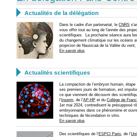

Actualités de la délégation
Dans le cadre d'un partenariat, le
CNRS
s'as
vous offrir tout au long de l'année des proj
scientifiques. La prochaine séance aura li
du changement climatique sur les océans ave
projecion de Nausicaä de la Vallée du vent
En savoir plus

Actualités scientifiques
La compaction de l’embryon humain, étape
ses premiers jours de formation, est impulsé
ce que viennent de découvrir des scientifiq
l’
Inserm
, de l’
AP-HP
et du
Collège de Franc
1er mai 2024, contredisent le présupposé rô
embryonnaires dans ce phénomène et ouvren
techniques de fécondation in vitro.
En savoir plus
Des scientifiques de l’
ESPCI Paris
, de l’
Uni