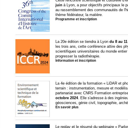
Cette rencontre scientifique et culturelle d
juin
à Lyon, a pour objectifs principaux le p
au rassemblement des communautés de l'histo
thème fédérateur, la matière.
Programme et inscription
La 20e édition se tiendra à Lyon
du 8 au 11 
les trois ans, cette conférence attire des p
scientifiques universitaires du monde entier 
progresser la radiothérapie.
Information et inscription
La 4e édition de la formation « LiDAR et ph
terrain : instrumentation, mesure et modélis
partenariat avec CNRS Formation entrepris
octobre 2024
. Elle s'adresse à des ingénie
géosciences, génie civil, topographie, arch
En savoir plus
Le replay et le résumé du webinaire « Parl