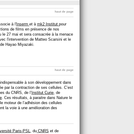
haut de page
socie à l'
Inserm
et à
mk2 Institut
pour
ections de films en présence de nos
eu le 27 mai et sera consacrée à la menace
c l'intervention de Matteo Scarsini et le
, de Hayao Miyazaki.
haut de page
 indispensable à son développement dans
e par la contraction de ses cellules. C’est
ues du CNRS, de l’
Institut Curie
, de
e
. Ces résultats, à paraitre dans Nature le
le moteur de l’adhésion des cellules
t la voie à une amélioration des
versité Paris-PSL
, du
CNRS
et de