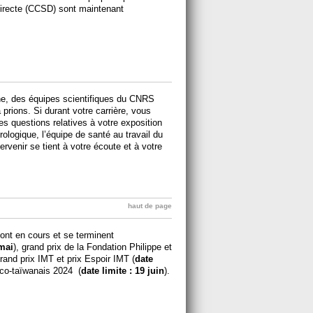
directe (CCSD) sont maintenant
che, des équipes scientifiques du CNRS
à prions. Si durant votre carrière, vous
s questions relatives à votre exposition
ologique, l’équipe de santé au travail du
rvenir se tient à votre écoute et à votre
haut de page
nt en cours et se terminent
 mai
), grand prix de la Fondation Philippe et
grand prix IMT et prix Espoir IMT (
date
anco-taïwanais 2024 (
date limite : 19 juin
).