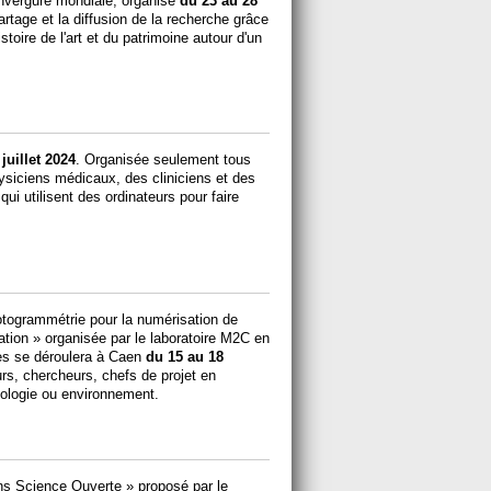
’envergure mondiale, organisé
du 23 au 28
artage et la diffusion de la recherche grâce
ire de l'art et du patrimoine autour d'un
juillet 2024
. Organisée seulement tous
hysiciens médicaux, des cliniciens et des
qui utilisent des ordinateurs pour faire
otogrammétrie pour la numérisation de
ation » organisée par le laboratoire M2C en
es se déroulera à Caen
du 15 au 18
urs, chercheurs, chefs de projet en
éologie ou environnement.
ons Science Ouverte » proposé par le