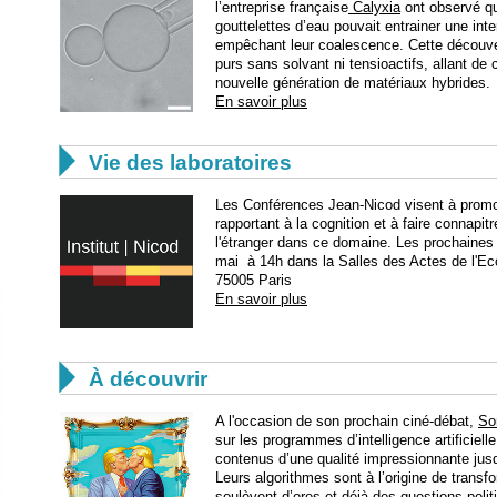
l’entreprise française
Calyxia
ont observé qu
gouttelettes d’eau pouvait entrainer une inte
empêchant leur coalescence. Cette découver
purs sans solvant ni tensioactifs, allant de
nouvelle génération de matériaux hybrides.
En savoir plus

Vie des laboratoires
Les Conférences Jean-Nicod visent à promo
rapportant à la cognition et à faire connapit
l'étranger dans ce domaine. Les prochaines a
mai à 14h dans la Salles des Actes de l'Ec
75005 Paris
En savoir plus

À découvrir
A l'occasion de son prochain ciné-débat,
So
sur les programmes d’intelligence artificiell
contenus d’une qualité impressionnante jusqu’
Leurs algorithmes sont à l’origine de transf
soulèvent d’ores et déjà des questions politi