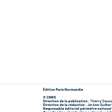
Édition Paris Normandie
© CNRS
Direction de la publication :
Thierry Dauxo
Direction de la rédaction :
Jérôme Guilber
Responsable éditorial périmètre national 