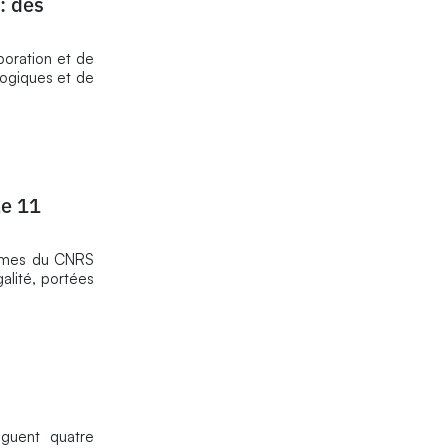
: des
boration et de
logiques et de
le 11
femmes du CNRS
galité, portées
nguent quatre