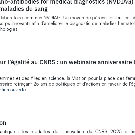
no-antibodies for medical diagnostics (NVDIAG) 
 maladies du sang
 le laboratoire commun NVDIAG. Un moyen de pérenniser leur colla
orps innovants afin d’améliorer le diagnostic de maladies hémato
thologies.
r l’égalité au CNRS : un webinaire anniversaire 
 femmes et des filles en science, la Mission pour la place des 
ersaire retraçant 25 ans de politiques et d’actions en faveur de l’é
iption ouverte
ion
quantique : les médailles de l’innovation du CNRS 2025 disti