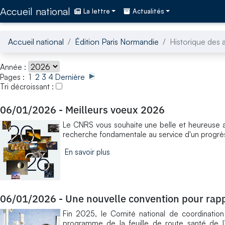
Accédez directement au contenu de la page
Accueil national
La lettre
Actualités
Accueil national
Édition Paris Normandie
Historique des a
Année :
Pages : 1
2
3
4
Dernière
Tri décroissant :
06/01/2026
-
Meilleurs voeux 2026
Le CNRS vous souhaite une belle et heureuse 
recherche fondamentale au service d'un progrès
En savoir plus
06/01/2026
-
Une nouvelle convention pour rapp
Fin 2025, le Comité national de coordinatio
programme de la feuille de route santé de l