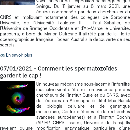
voici l’objectif de l’expédition océanographique
Swings. Du 11 janvier au 8 mars 2021, une
équipe coordonnée par deux chercheuses du
CNRS et impliquant notamment des collègues de Sorbonne
Université, de l’Université Toulouse III – Paul Sabatier, de
l’Université de Bretagne Occidentale et d’Aix-Marseille Université,
parcourra, à bord du Marion Dufresne II affrété par de la Flotte
océanographique française, l’océan Austral à la découverte de ses
secrets.
En savoir plus
07/01/2021
-
Comment les spermatozoïdes
gardent le cap !
Un nouveau mécanisme sous-jacent à l'infertilité
masculine vient d’être mis en évidence par des
chercheurs de l'Institut Curie et du CNRS, avec
des équipes en Allemagne (Institut Max Planck
de biologie cellulaire et de génétique
moléculaire, Centre d'études et de recherches
avancées européennes) et à l’Institut Cochin
(AP-HP, CNRS, Inserm, Université de Paris). Ils
révèlent qu'une modification enzymatique particulière d’une