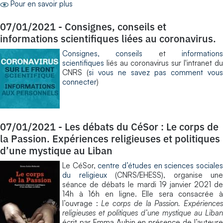
Pour en savoir plus
07/01/2021
-
Consignes, conseils et
informations scientifiques liées au coronavirus.
Consignes, conseils
et
information
scientifiques
liés au coronavirus sur l'intranet du
CNRS (
si vous ne savez pas comment vous
connecter
)
07/01/2021
-
Les débats du CéSor : Le corps de
la Passion. Expériences religieuses et politiques
d’une mystique au Liban
Le CéSor,
centre d’études en sciences sociale
du religieux
(CNRS/EHESS), organise une
séance de débats le mardi 19 janvier 2021 de
14h à 16h en ligne. Elle sera consacrée à
l’ouvrage :
Le corps de la Passion. Expérience
religieuses et politiques d’une mystique au Liban
écrit par Emma Aubin en présence de l’auteure