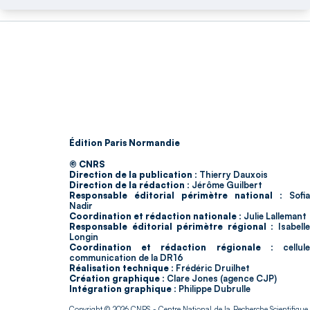
Édition Paris Normandie
© CNRS
Direction de la publication :
Thierry Dauxois
Direction de la rédaction :
Jérôme Guilbert
Responsable éditorial périmètre national :
Sofia
Nadir
Coordination et rédaction nationale :
Julie Lallemant
Responsable éditorial périmètre régional :
Isabell
Longin
Coordination et rédaction régionale :
cellul
communication de la DR16
Réalisation technique :
Frédéric Druilhet
Création graphique :
Clare Jones (agence CJP)
Intégration graphique :
Philippe Dubrulle
Copyright © 2026
CNRS
- Centre National de la Recherche Scientifique