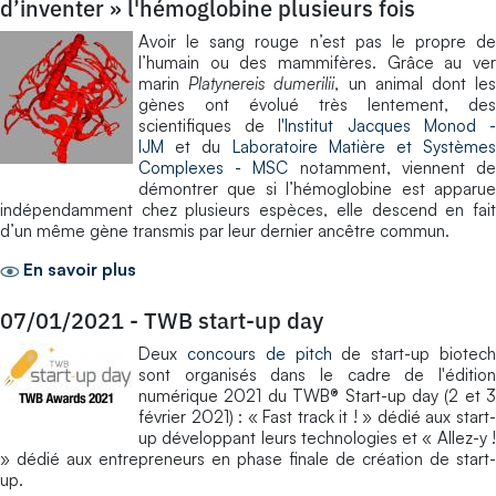
d’inventer » l'hémoglobine plusieurs fois
Avoir le sang rouge n’est pas le propre de
l’humain ou des mammifères. Grâce au ver
marin
Platynereis dumerilii
, un animal dont le
gènes ont évolué très lentement, des
scientifiques de l
'Institut Jacques Monod 
IJM
et du
Laboratoire Matière et Systèmes
Complexes - MSC
notamment, viennent d
démontrer que si l’hémoglobine est apparue
indépendamment chez plusieurs espèces, elle descend en fait
d’un même gène transmis par leur dernier ancêtre commun.
En savoir plus
07/01/2021
-
TWB start-up day
Deux
concours de pitch
de start-up biotec
sont organisés dans le cadre de l'édition
numérique 2021 du TWB® Start-up day (2 et 3
février 2021) : « Fast track it ! » dédié aux start-
up développant leurs technologies et « Allez-y !
» dédié aux entrepreneurs en phase finale de création de start-
up.