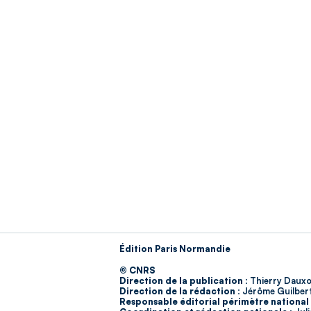
Édition Paris Normandie
© CNRS
Direction de la publication :
Thierry Dauxo
Direction de la rédaction :
Jérôme Guilber
Responsable éditorial périmètre national 