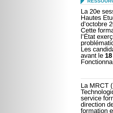

RESSOUR
La 20e sess
Hautes Etu
d’octobre 2
Cette forma
l’État exer
problématiq
Les candid
avant le
18
Fonctionna
La MRCT (
Technologiq
service for
direction 
formation 