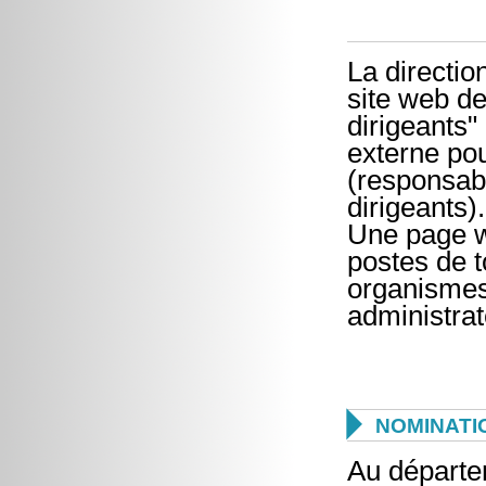
La directi
site web d
dirigeants"
externe pou
(responsabl
dirigeants).
Une page w
postes de t
organismes
administrat

NOMINATI
Au départ