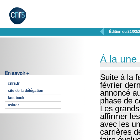

Édition du 21/03/
À la une
En savoir +
Suite à la 
février der
cnrs.fr
site de la délégation
annoncé au
facebook
phase de co
twitter
Les grands 
affirmer le
avec les uni
carrières d
faire évolu