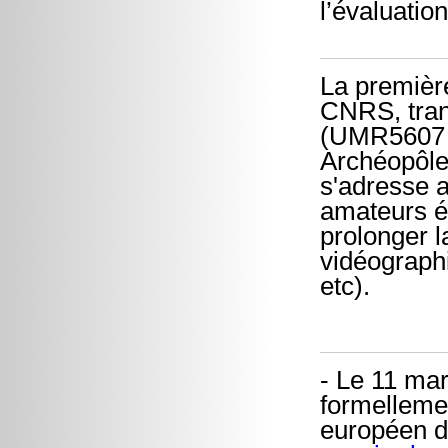
l’évaluatio
La première 
CNRS, trans
(UMR5607 -
Archéopôle
s'adresse a
amateurs écl
prolonger l
vidéographi
etc).
- Le 11 mar
formellemen
européen d'