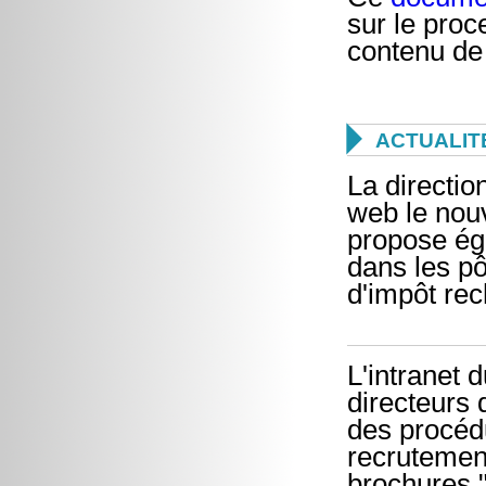
sur le proc
contenu de

ACTUALIT
La directio
web le nou
propose éga
dans les pô
d'impôt re
L'intranet
directeurs d
des procédu
recrutement
brochures "