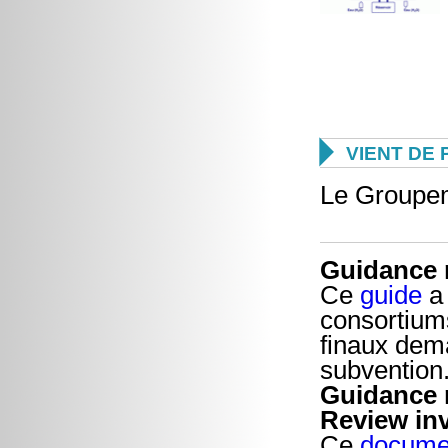

VIENT DE 
Le Groupem
Guidance n
Ce
guide
a 
consortiums
finaux dema
subvention
Guidance n
Review in
Ce
docum