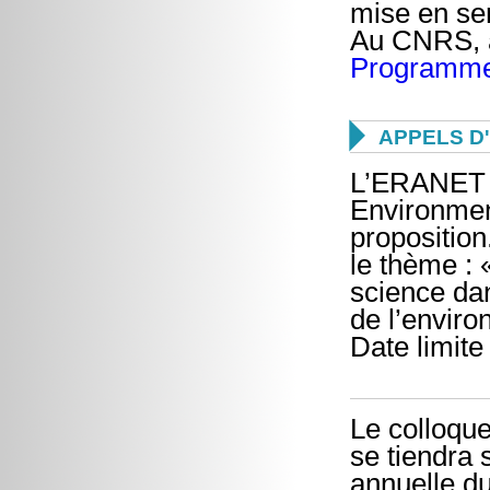
mise en se
Au CNRS, à
Programme -

APPELS D
L’ERANET S
Environmen
propositio
le thème : 
science da
de l’enviro
Date limite
Le colloque
se tiendra 
annuelle d