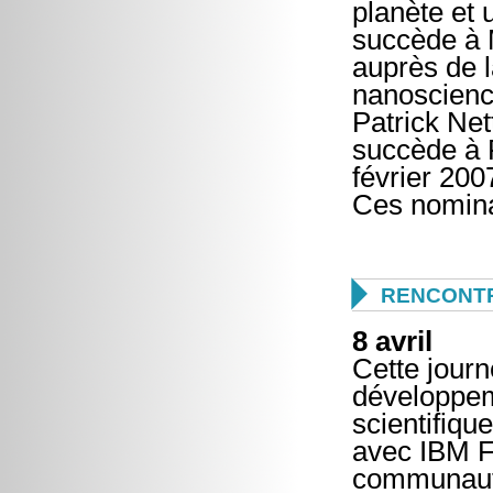
planète et 
succède à 
auprès de 
nanoscienc
Patrick Ne
succède à F
février 20
Ces nominat

RENCONTR
8 avril
Cette journ
développem
scientifiqu
avec IBM F
communauté