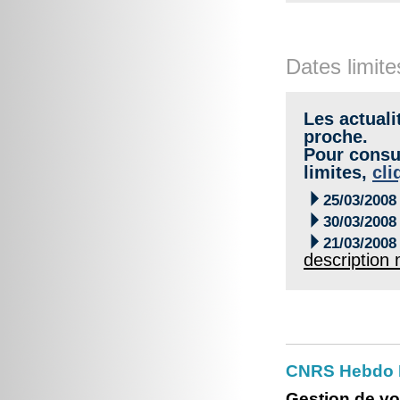
Dates limite
Les actuali
proche.
Pour consul
limites,
cli

25/03/2008

30/03/2008

21/03/2008
description
CNRS Hebdo 
Gestion de vo