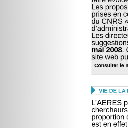
Les proposi
prises en c
du CNRS « 
d’administr
Les directe
suggestions
mai 2008
.
site web p
Consulter le

VIE DE L
L’AERES pub
chercheurs 
proportion 
est en effe