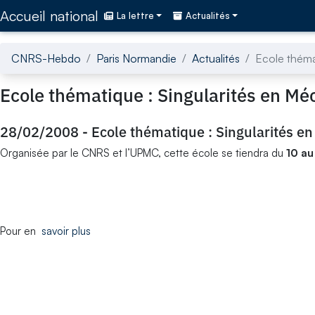
Accédez directement au contenu de la page
Accueil national
La lettre
Actualités
CNRS-Hebdo
Paris Normandie
Actualités
Ecole théma
Ecole thématique : Singularités en Mé
28/02/2008
-
Ecole thématique : Singularités e
Organisée par le CNRS et l’UPMC, cette école se tiendra du
10 au
Pour en
savoir plus