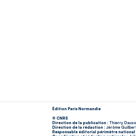
Édition Paris Normandie
© CNRS
Direction de la publication :
Thierry Dauxo
Direction de la rédaction :
Jérôme Guilber
Responsable éditorial périmètre national 