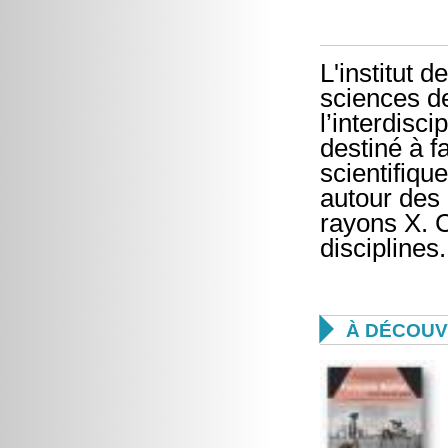
L'institut d
sciences de
l’interdisc
destiné à f
scientifiqu
autour des 
rayons X. C
disciplines

À DÉCOUV