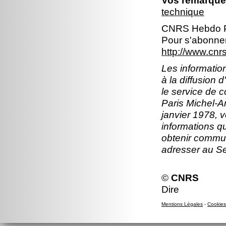
Vos remarques
technique
CNRS Hebdo P
Pour s'abonner
http://www.cn
Les information
à la diffusion 
le service de 
Paris Michel-An
janvier 1978, v
informations q
obtenir commun
adresser au S
©
CNRS
Dire
Mentions Légales
-
Cookies