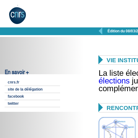

Édition du 08/03/

VIE INSTI
En savoir +
La liste éle
élections
ju
cnrs.fr
complément
site de la délégation
facebook
twitter

RENCONTR