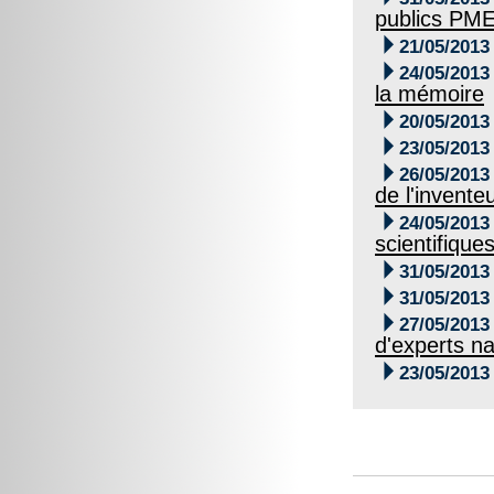
publics PME

21/05/2013

24/05/2013
la mémoire

20/05/2013

23/05/2013

26/05/2013
de l'invent

24/05/2013
scientifique

31/05/2013

31/05/2013

27/05/2013
d'experts n

23/05/2013