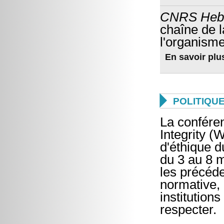
CNRS He
chaîne de l
l'organism
En savoir plu

POLITIQU
La confére
Integrity (
d'éthique 
du 3 au 8 m
les précéde
normative, 
institution
respecter.