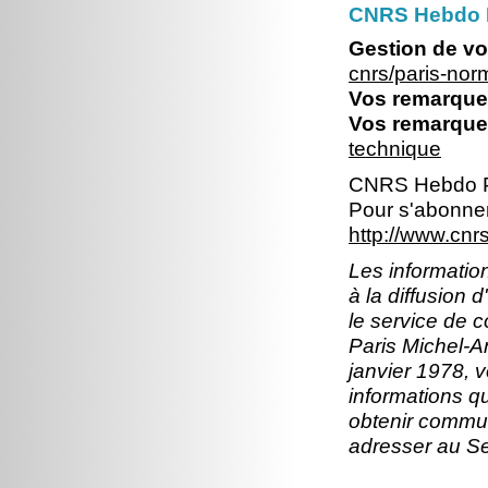
CNRS Hebdo 
Gestion de vo
cnrs/paris-no
Vos remarques
Vos remarques
technique
CNRS Hebdo P
Pour s'abonner
http://www.cn
Les information
à la diffusion 
le service de 
Paris Michel-An
janvier 1978, v
informations q
obtenir commun
adresser au S