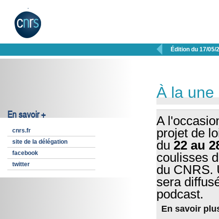

Édition du 17/05/
À la une
En savoir +
A l'occasio
projet de l
cnrs.fr
site de la délégation
du
22 au 2
facebook
coulisses d
twitter
du CNRS. U
sera diffus
podcast.
En savoir plu