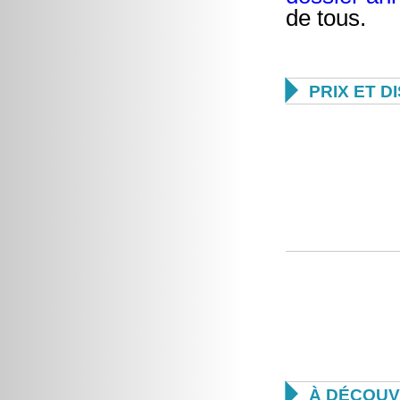
de tous.

PRIX ET D

À DÉCOUV