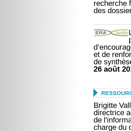
recherche f
des dossie
d’encourage
et de renfo
de synthèse
26 août 20

RESSOURC
Brigitte Va
directrice a
de l'inform
charge du d