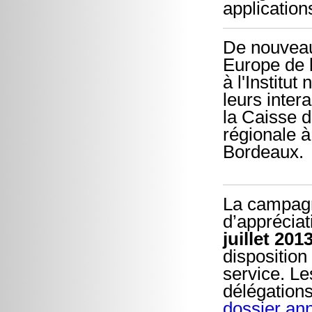
application
De nouveaux
Europe de l
à l'Institu
leurs inter
la Caisse d
régionale à
Bordeaux.
La campagne
d’appréciat
juillet 201
disposition
service. L
délégations
dossier ann