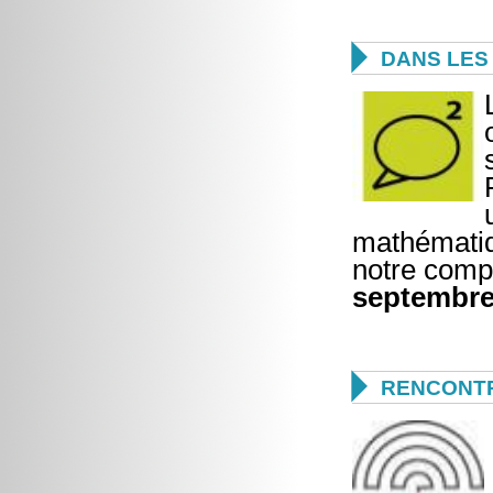

DANS LES 
mathématiq
notre compr
septembre

RENCONTR