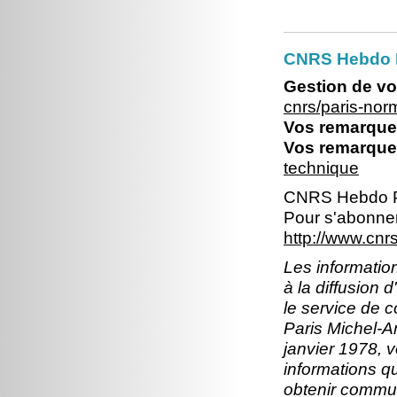
CNRS Hebdo 
Gestion de vo
cnrs/paris-no
Vos remarques
Vos remarques
technique
CNRS Hebdo P
Pour s'abonner
http://www.cn
Les information
à la diffusion 
le service de 
Paris Michel-An
janvier 1978, v
informations q
obtenir commun