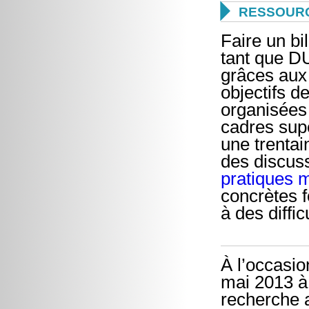

RESSOURC
Faire un bi
tant que D
grâces aux 
objectifs d
organisées 
cadres supé
une trentai
des discus
pratiques 
concrètes f
à des diffi
À l’occasio
mai 2013 à 
recherche 