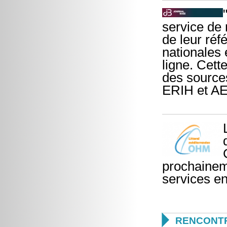
service de
de leur ré
nationales 
ligne. Cett
des sources
ERIH et AE
prochainem
services en

RENCONTR