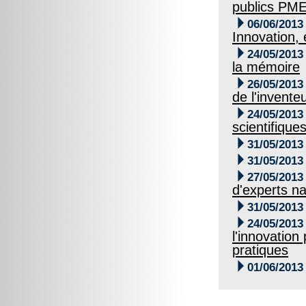
publics PME

06/06/2013
Innovation,

24/05/2013
la mémoire

26/05/2013
de l'invent

24/05/2013
scientifique

31/05/2013

31/05/2013

27/05/2013
d'experts n

31/05/2013

24/05/2013
l'innovation
pratiques

01/06/2013