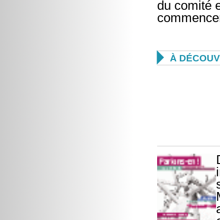
du comité e
commencera

À DÉCOUV