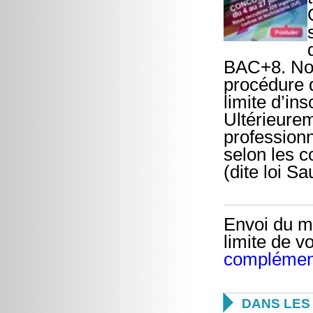
BAC+8. Nou
procédure d
limite d’ins
Ultérieure
professionn
selon les c
(dite loi Sa
Envoi du ma
limite de v
complémen

DANS LES 