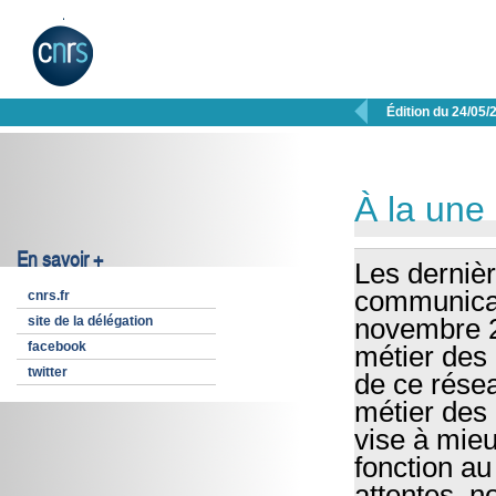

Édition du 24/05/
À la une
En savoir +
Les dernièr
communicat
cnrs.fr
site de la délégation
novembre 20
facebook
métier des
twitter
de ce résea
métier des
vise à mieu
fonction au
attentes, 