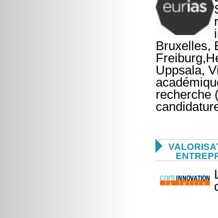
Bruxelles,
Freiburg,He
Uppsala, V
académique
recherche (
candidatur

VALORISA
ENTREP