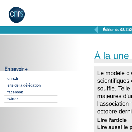

Édition du 08/11/
À la une
En savoir +
Le modèle cl
cnrs.fr
scientifiques
site de la délégation
souffle. Tell
facebook
majeures d’u
twitter
l’association 
octobre dernie
Lire l'article
Lire aussi le