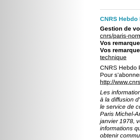
CNRS Hebdo 
Gestion de vo
cnrs/paris-no
Vos remarques
Vos remarques
technique
CNRS Hebdo P
Pour s'abonner
http://www.cn
Les information
à la diffusion 
le service de 
Paris Michel-An
janvier 1978, v
informations q
obtenir commun