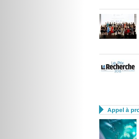

Appel à pro