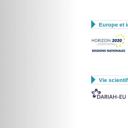

Europe et i

Vie scienti