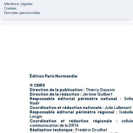
Mentions Légales
Cookies
Données personnelles
Édition Paris Normandie
© CNRS
Direction de la publication :
Thierry Dauxois
Direction de la rédaction :
Jérôme Guilbert
Responsable éditorial périmètre national :
Sofia
Nadir
Coordination et rédaction nationale :
Julie Lallemant
Responsable éditorial périmètre régional :
Isabell
Longin
Coordination et rédaction régionale :
cellul
communication de la DR16
Réalisation technique :
Frédéric Druilhet