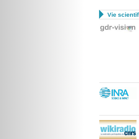

Vie scienti