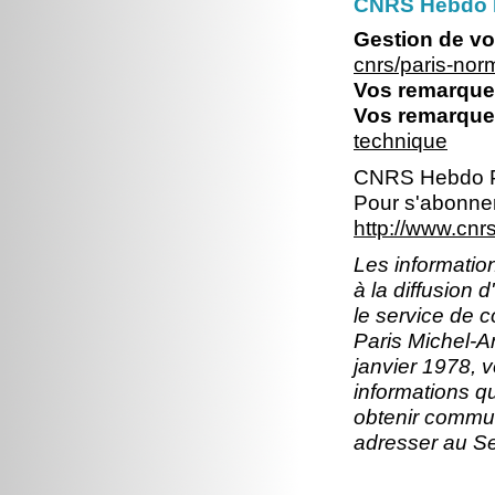
CNRS Hebdo 
Gestion de vo
cnrs/paris-no
Vos remarques
Vos remarques
technique
CNRS Hebdo P
Pour s'abonner
http://www.cn
Les information
à la diffusion 
le service de 
Paris Michel-An
janvier 1978, v
informations q
obtenir commun
adresser au S