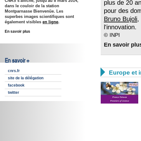
CNRS s'affiche, jusqu'au 8 mars 2014,
plus de 20 a
dans le couloir de la station
pour des doma
Montparnasse Bienvenüe. Les
superbes images scientifiques sont
Bruno Bujoli
,
également visibles
en ligne
.
l'innovation.
En savoir plus
© INPI
En savoir plu
En savoir +

cnrs.fr
Europe et i
site de la délégation
facebook
twitter