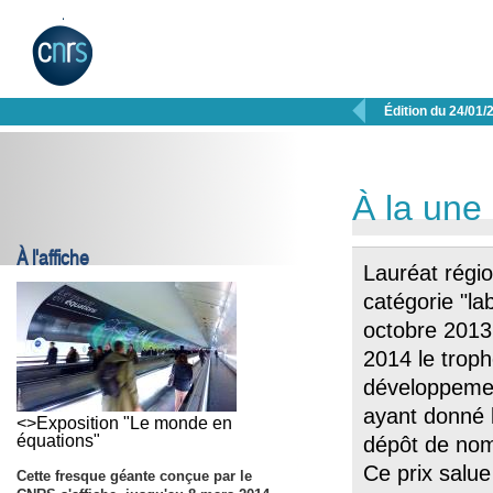

Édition du 24/01/
À la une
À l'affiche
Lauréat régio
catégorie "la
octobre 2013
2014 le troph
développemen
ayant donné 
<>Exposition "Le monde en
équations"
dépôt de nom
Ce prix salue
Cette fresque géante conçue par le