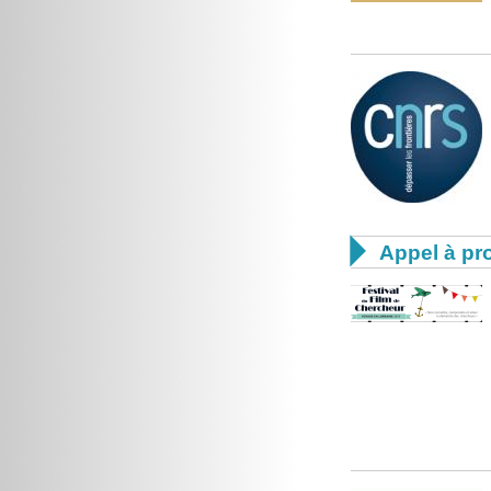

Appel à pro