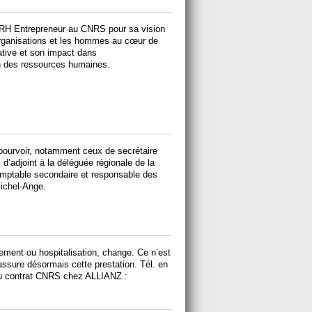
DRH Entrepreneur au CNRS pour sa vision
organisations et les hommes au cœur de
ative et son impact dans
n des ressources humaines.
ourvoir, notamment ceux de secrétaire
 d’adjoint à la déléguée régionale de la
comptable secondaire et responsable des
Michel-Ange.
iement ou hospitalisation, change. Ce n’est
sure désormais cette prestation. Tél. en
 du contrat CNRS chez ALLIANZ :