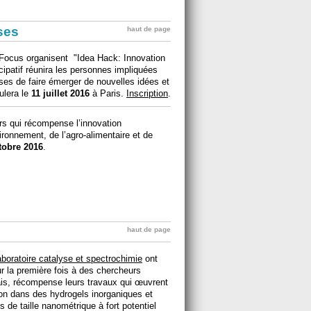
ises
haut de page
EyeFocus organisent "Idea Hack: Innovation
cipatif réunira les personnes impliquées
uses de faire émerger de nouvelles idées et
ulera le
11 juillet 2016
à Paris.
Inscription
.
rs qui récompense l’innovation
ironnement, de l’agro-alimentaire et de
tobre 2016
.
haut de page
boratoire catalyse et spectrochimie
ont
ur la première fois à des chercheurs
çais, récompense leurs travaux qui œuvrent
ion dans des hydrogels inorganiques et
s de taille nanométrique à fort potentiel