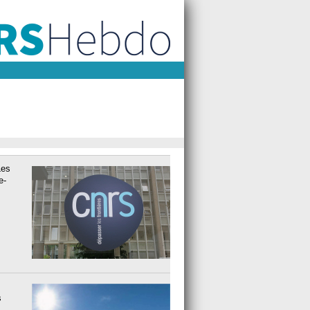
Les
e-
s
s