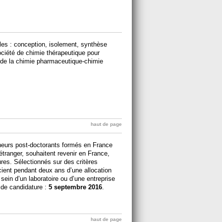
les : conception, isolement, synthèse
Société de chimie thérapeutique pour
 de la chimie pharmaceutique-chimie
haut de page
cheurs post-doctorants formés en France
l’étranger, souhaitent revenir en France,
res. Sélectionnés sur des critères
cient pendant deux ans d’une allocation
sein d’un laboratoire ou d’une entreprise
 de candidature :
5 septembre 2016
.
haut de page