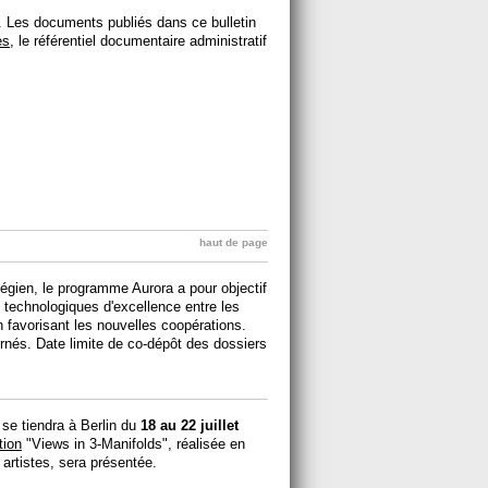
. Les documents publiés dans ce bulletin
es
, le référentiel documentaire administratif
haut de page
égien, le programme Aurora a pour objectif
 technologiques d'excellence entre les
 favorisant les nouvelles coopérations.
rnés. Date limite de co-dépôt des dossiers
e tiendra à Berlin du
18 au 22 juillet
tion
"Views in 3-Manifolds", réalisée en
 artistes, sera présentée.