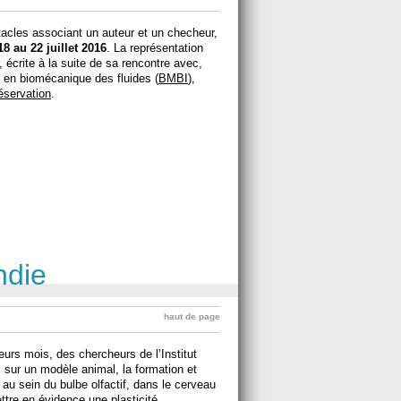
tacles associant un auteur et un checheur,
18 au 22 juillet 2016
. La représentation
écrite à la suite de sa rencontre avec,
 en biomécanique des fluides (
BMBI
),
éservation
.
ndie
haut de page
urs mois, des chercheurs de l’Institut
 sur un modèle animal, la formation et
au sein du bulbe olfactif, dans le cerveau
ttre en évidence une plasticité