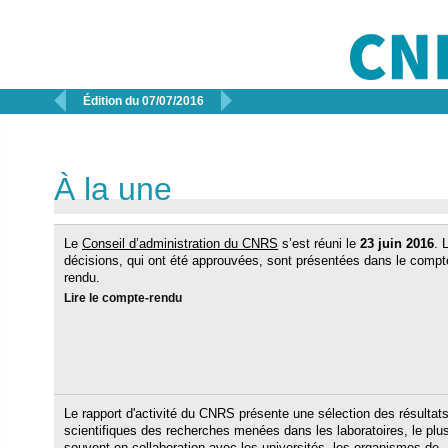


Édition du 07/07/2016
À la une
Le
Conseil d’administration du CNRS
s’est réuni le
23 juin 2016
. 
décisions, qui ont été approuvées, sont présentées dans le compt
rendu.
Lire le compte-rendu
Le rapport d'activité du CNRS présente une sélection des résultat
scientifiques des recherches menées dans les laboratoires, le plu
souvent en collaboration avec les universités, les organismes de