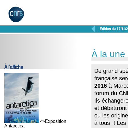

Édition du 17/11/
À la une
À l'affiche
De grand spéc
française ser
2016
à Marcq
forum du CNRS
Ils échangero
et débattron
ou les origin
<>Exposition
à tous ! Les
Antarctica