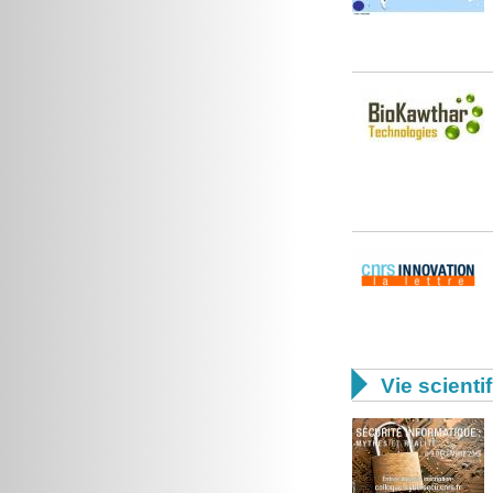

Vie scienti