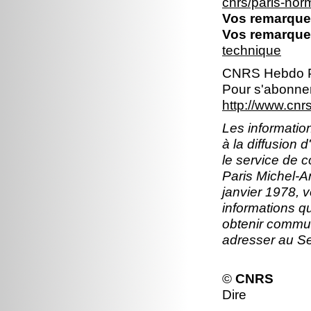
cnrs/paris-no
Vos remarques
Vos remarques
technique
CNRS Hebdo P
Pour s'abonner
http://www.cn
Les information
à la diffusion 
le service de 
Paris Michel-An
janvier 1978, v
informations q
obtenir commun
adresser au S
©
CNRS
Dire