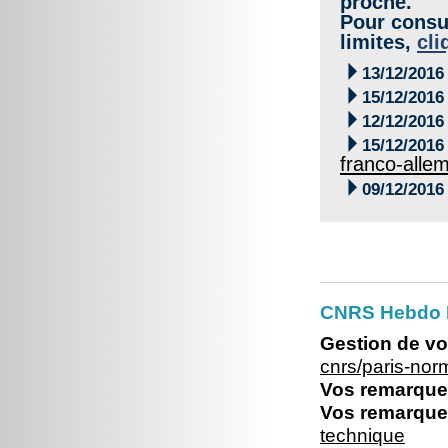
proche.
Pour consul
limites,
cli

13/12/2016

15/12/2016

12/12/2016

15/12/2016
franco-alle

09/12/2016
CNRS Hebdo 
Gestion de vo
cnrs/paris-no
Vos remarques
Vos remarques
technique