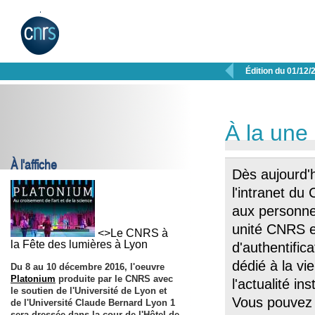

Édition du 01/12/
À la une
À l'affiche
Dès aujourd'
l'intranet d
aux personne
unité CNRS et
<>Le CNRS à
la Fête des lumières à Lyon
d'authentific
dédié à la vi
Du 8 au 10 décembre 2016, l'oeuvre
Platonium
produite par le CNRS avec
l'actualité in
le soutien de l'Université de Lyon et
Vous pouvez a
de l'Université Claude Bernard Lyon 1
sera dressée dans la cour de l'Hôtel de