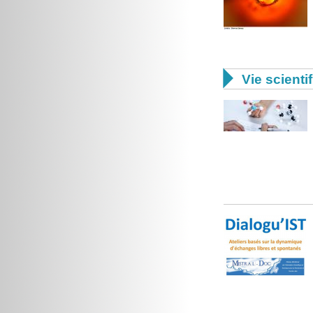

Vie scienti