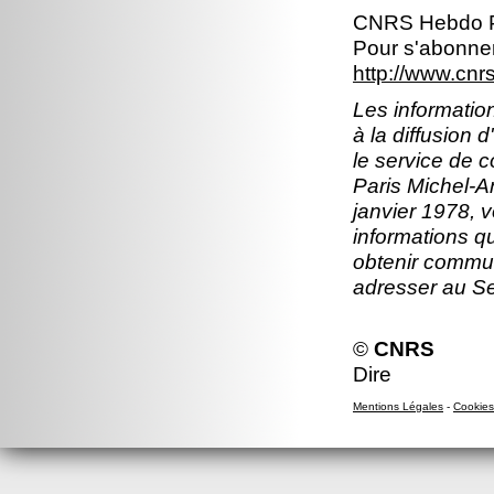
CNRS Hebdo P
Pour s'abonner
http://www.cn
Les information
à la diffusion 
le service de 
Paris Michel-An
janvier 1978, v
informations q
obtenir commun
adresser au S
©
CNRS
Dire
Mentions Légales
-
Cookies