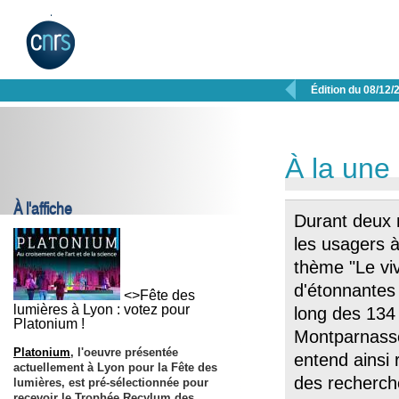

Édition du 08/12/
À la une
À l'affiche
Durant deux 
les usagers à
thème "Le vi
d'étonnantes
<>Fête des
lumières à Lyon : votez pour
long des 134 
Platonium !
Montparnass
Platonium
, l'oeuvre présentée
entend ainsi 
actuellement à Lyon pour la Fête des
des recherch
lumières, est pré-sélectionnée pour
recevoir le Trophée Recylum des