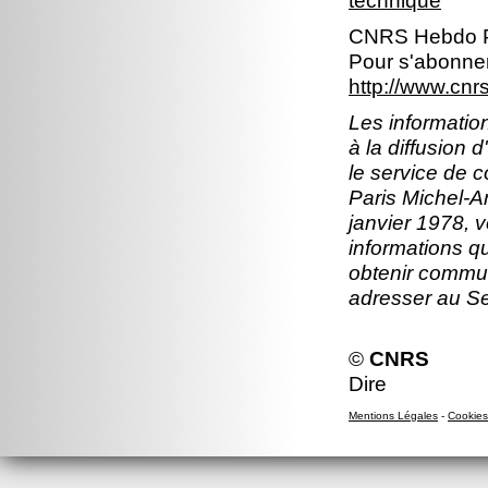
technique
CNRS Hebdo P
Pour s'abonner
http://www.cn
Les information
à la diffusion 
le service de 
Paris Michel-An
janvier 1978, v
informations q
obtenir commun
adresser au S
©
CNRS
Dire
Mentions Légales
-
Cookies