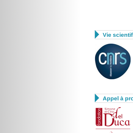

Vie scienti

Appel à pro