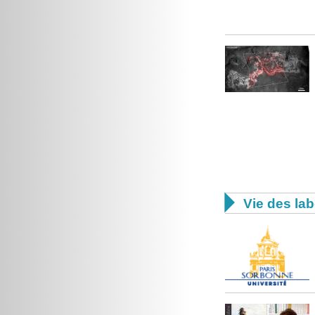

Vie des lab